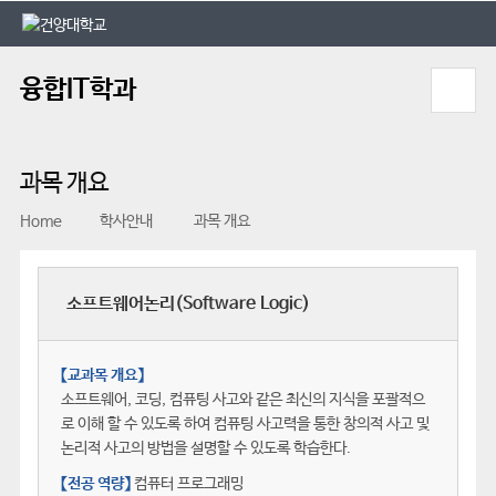
본문 바로가기
대메뉴 바로가기
융합IT학과
과목 개요
Home
학사안내
과목 개요
소프트웨어논리(Software Logic)
【교과목 개요】
소프트웨어, 코딩, 컴퓨팅 사고와 같은 최신의 지식을 포괄적으
로 이해 할 수 있도록 하여 컴퓨팅 사고력을 통한 창의적 사고 및
논리적 사고의 방법을 설명할 수 있도록 학습한다.
【전공 역량】
컴퓨터 프로그래밍