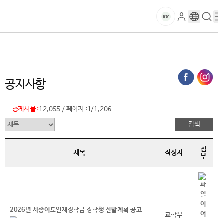
본문 바로가기
대메뉴 바로가기
하위메뉴 바로가기
스
로
구
검
건
마
그
글
색
홈
트
처음으로
글로벌건양·라운지
공지사항 (목록)
인
번
페
양
키
역
이
지
대
공지사항
메
뉴
학
경
총게시물 :
12,055
페이지 :
1/1,206
/
로
교
첨
제목
작성자
부
2026년 세종이도인재장학금 장학생 선발계획 공고
교학부