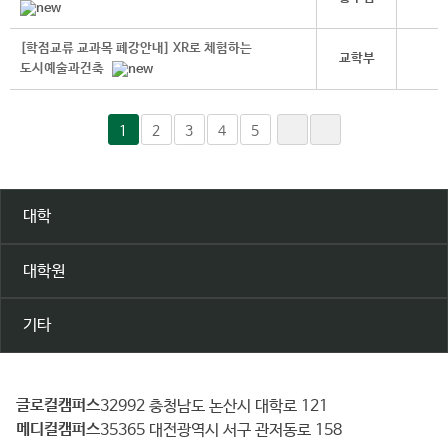
[학점교류 교과목 폐강안내] XR로 체험하는
교학부
도시예술과건축
1
2
3
4
5
대학
대학원
기타
글로컬캠퍼스
건
32992 충청남도 논산시 대학로 121
메디컬캠퍼스
양
35365 대전광역시 서구 관저동로 158