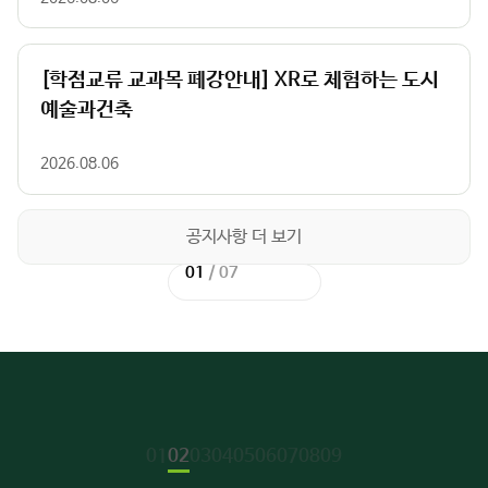
[학점교류 교과목 폐강안내] XR로 체험하는 도시
예술과건축
2026.08.06
공지사항 더 보기
02
/
02
이
다
01
/
07
전
이
음
다
슬
전
슬
음
라
슬
라
슬
이
라
이
라
드
이
드
이
드
드