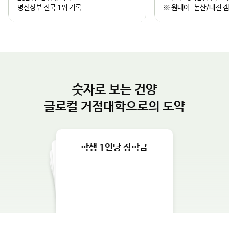
생 유치와 글로벌 교육협력 강화를 위해 최선을 다하겠다"고 밝혔
슬
슬
과 정책적 완성도를 높일 계획이다.김용하 총장은 “건양대가 보유
다.
한 국방 AI 및 방산 관련 교육·연구 인프라는 KIDA의 혁신 연구를
건양대, 중앙일보 대학평가 학생 취
2026학년도 캠퍼
라
라
밑받침할 최적의 파트너가 될 것”이라며, “글로컬대학으로서 지역
업률 높은 대학 전국 1위 달성
모집 안내
과 대학이 함께 성장하는 성공 모델을 만들고, 논산이 대한민국을
이
이
2024년 2위에 이어
•투어 : 8.12(수) /
넘어 세계적인 국방 특화 도시로 도약할 수 있도록 대학의 모든 역
명실상부 전국 1위 기록
※ 원데이-논산/대전 
량을 아끼지 않겠다”고 강조했다.
드
드
숫자로 보는 건양
글로컬 거점대학으로의 도약
학생 1인당 장학금
교육비 환원율
학생1인당 교육비
건양대학교 개교 35주년
2024년 취업률