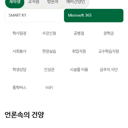
원하는 정보를 한 눈에!
재학생
교직원
방문자
예비건양인
SMART KY
Microsoft 365
학사일정
수강신청
공병결
장학금
사회봉사
현장실습
취업지원
교수학습지원
학생상담
인성관
시설물 이용
금주의 식단
통학버스
WiFi