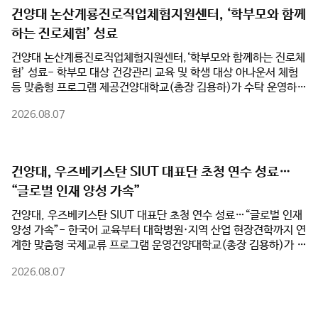
언론속의 건양
건양대 논산계룡진로직업체험지원센터, ‘학부모와 함께
하는 진로체험’ 성료
건양대 논산계룡진로직업체험지원센터,‘학부모와 함께하는 진로체
험’ 성료- 학부모 대상 건강관리 교육 및 학생 대상 아나운서 체험
등 맞춤형 프로그램 제공건양대학교(총장 김용하)가 수탁 운영하는
논산계룡진로직업체험지원센터(센터장 최동훈)가 여름방학을 맞
2026.08.07
아 관내 학부모와 학생을 대상으로 진행한 ‘학부모와 함께하는 진로
체험’ 프로그램을 성황리에 마쳤다고 밝혔다.지난 3일과 7일 양일
간 진행된 프로그램은 학부모와 자녀가 각자의 관심 분야에 맞는 맞
춤형 진로체험에 참여하며 직업세계를 이해하고, 가족 간 진로 소통
건양대, 우즈베키스탄 SIUT 대표단 초청 연수 성료…
을 강화하기 위해 마련됐다.8월 3일 열린 1차 프로그램에서 학생들
“글로벌 인재 양성 가속”
은 건양대 KY 큐레이팅 스테이션에서 ‘아나운서 진로체험’에 참여
했다. 실제 방송 시설에서 뉴스 원고 리딩과 발성법을 익혔으며, 개
건양대, 우즈베키스탄 SIUT 대표단 초청 연수 성료…“글로벌 인재
인별 체험 영상을 제공받아 발표 모습을 점검했다. 같은 시간 학부
양성 가속”- 한국어 교육부터 대학병원·지역 산업 현장견학까지 연
모들은 건양대 간호학과 송민선 교수의 ‘심뇌혈관질환 예방 교육’을
계한 맞춤형 국제교류 프로그램 운영건양대학교(총장 김용하)가 지
통해 만성질환 관리와 9대 생활수칙, 응급대처법 등 실생활 건강관