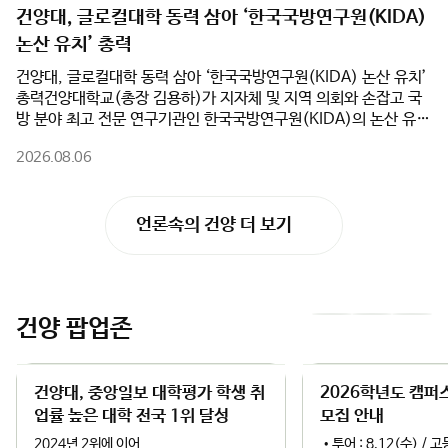
난 7월 19일부터 24일까지 5박 6일간 우즈베키스탄 사마르칸트
리 노하우를 배웠다.이어 7일 2차 프로그램에서는 학생 대상 ‘조향
2026.08.07
국제기술대학교(SIUT) 대표단을 초청해 '2026학년도 우즈베키스
사 창업 체험’과 학부모 대상 ‘업사이클 공예가 체험’이 진행됐다.
탄 SIUT 단기연수 프로그램'을 성공적으로 마쳤다.이번 연수에는
학생들은 직접 향을 조합해 왁스타블렛을 제작하며 향기 산업을 이
SIUT 부총장과 인솔교원, 학생 등 총 17명이 참가했다. 건양대는
해했고, 학부모들은 보자기 가방을 제작하며 친환경 가치와 공예 분
단순한 문화 체험을 넘어 건양대학교병원의 우수한 의료 인프라와
야 직업을 탐색했다.한편, 논산계룡진로직업체험지원센터는 앞으
건양대, 글로컬대학 동력 삼아 ‘한국국방연구원(KIDA)
지역 산업체 현장을 유기적으로 연계한 차별화된 교육 프로그램을
로도 지역사회와 대학의 교육 인프라를 연계한 다양한 진로체험 프
논산 유치’ 총력
선보였다.참가 학생들은 수준별 맞춤형 한국어 교육을 받았으며, 건
로그램을 지속적으로 운영하여 학생들의 진로 탐색 기회를 확대하
양대학교병원과 역사관 견학, 국민체력100 논산체력인증센터 체력
고, 학부모와 함께하는 진로교육 문화 조성에도 힘쓸 계획이다.
건양대, 글로컬대학 동력 삼아 ‘한국국방연구원(KIDA) 논산 유치’
측정, 하림공장 현장견학 등을 진행했다. 이를 통해 한국의 최첨단
총력건양대학교(총장 김용하)가 지자체 및 지역 의회와 손잡고 국
교육·의료 환경과 지역 산업 현장을 직접 체험하며 건양대의 특성
방 분야 최고 전문 연구기관인 한국국방연구원(KIDA)의 논산 유치
화 교육 역량을 깊이 이해하는 계기를 마련했다.또한 건양대 재학생
를 위해 전면에 나섰다.건양대는 5일(수) 오전 논산시청 상황실에
들과 함께 풍물놀이 및 김밥 만들기 체험, 전주한옥마을과 대천해수
2026.08.06
서 논산시(시장 백성현), 논산시의회(의장 이건창)와 함께 ‘한국국
욕장 등 지역 문화탐방을 진행하며 실질적인 글로벌 교류의 시간을
언론속의 건양 더 보기
방연구원 논산 유치를 위한 업무협약(MOU)’을 체결했다고 밝혔
가졌다. 연수 마지막 날 열린 수료식에서는 참가자 전원에게 수료증
다. 이번 협약은 행정·의회·대학이 역량을 집결하여 대한민국을 대
을 수여하고 성과를 공유했다.건양대는 이번 연수를 계기로 SIUT
표하는 국방군수산업도시 생태계를 완성하기 위해 추진됐다.특히
와의 협력관계를 더욱 공고히 하고, 학생교류 및 공동교육 등 다양
건양대는 ‘글로컬대학’ 사업 추진과 연계하여 KIDA 유치의 핵심 동
한 국제교류 사업을 지속적으로 확대해 우수한 외국인 유학생 유치
력이 될 대학의 연구·교육 인프라를 전폭 지원한다. 대학 측은
기반을 더욱 강화할 방침이다.이걸재 건양대학교 대외협력처장은
건양 팝업존
이
다
KIDA 이전 과정에서 필요한 임시 연구공간 및 시설 공유를 비롯해
"이번 연수는 한국어 교육과 전공·문화체험, 그리고 건양대의 우수
▲국방 AI 및 방산 분야 공동 연구 추진 ▲KIDA 연계 국방혁신정책
한 인프라를 연계한 실질적인 글로벌 교류 프로그램"이라며 "앞으로
전
음
공동 연구 및 협력 모델 개발 ▲지자체·KIDA·대학 공동 학술세미
도 해외 협력대학과의 지속적인 교류를 확대하고, 우수 외국인 유학
나 및 정책 포럼 개최 등을 적극 실행하며 KIDA 논산 유치의 당위성