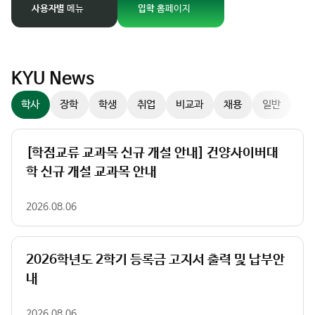
경
사용자별
메뉴
입학
홈페이지
팝업존
이
미
지
슬
KYU News
라
학사
장학
학생
취업
비교과
채용
일반
이
더
컨
[학점교류 교과목 신규 개설 안내] 건양사이버대
트
학 신규 개설 교과목 안내
롤
러
2026.08.06
2026학년도 2학기 등록금 고지서 출력 및 납부안
내
2026.08.06