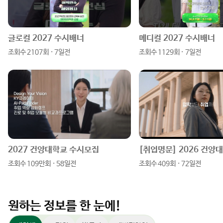
스
튜
이
이
타
브
스
버
그
북
블
램
로
글로컬 2027 수시배너
메디컬 2027 수시배너
조회수 2107회 · 7일전
조회수 1129회 · 7일전
그
2027 건양대학교 수시모집
조회수 109만회 · 58일전
조회수 409회 · 72일전