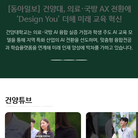
주
01
02
03
04
05
06
07
08
09
요
소
[동아일보] 건양대, 의료·국방 AX 전환에
식
‘Design You’ 더해 미래 교육 혁신
건양대학교는 의료·국방 AI 융합 실증 거점과 학생 주도 AI 교육 모
델을 통해 지역 특화 산업의 AI 전환을 선도하며, 맞춤형 융합전공
과 학습플랫폼을 연계해 미래 인재 양성에 박차를 가하고 있습니다.
이
다
전
음
슬
슬
라
라
이
이
건양튜브
드
드
인
유
페
네