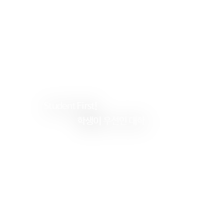
Student
First!
학생이
우선인 대학
건
양
대
학
교