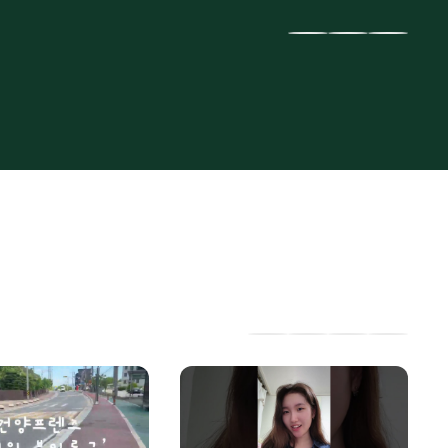
이
다
전
음
슬
슬
라
라
이
이
드
드
인
유
페
네
스
튜
이
이