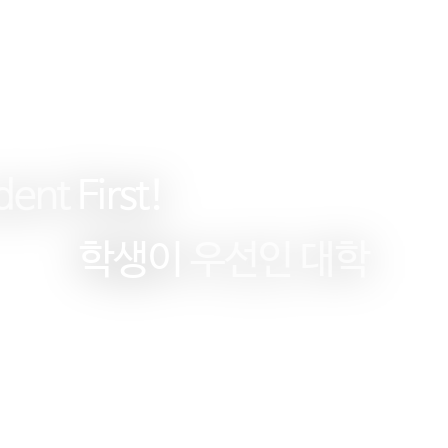
dent
First!
학생이
우선인 대학