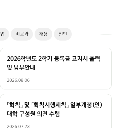
취업
비교과
채용
일반
공
지
사
2026학년도 2학기 등록금 고지서 출력
항
더
및 납부안내
보
기
2026.08.06
「학칙」 및 「학칙시행세칙」 일부개정(안)
대학 구성원 의견 수렴
2026.07.23