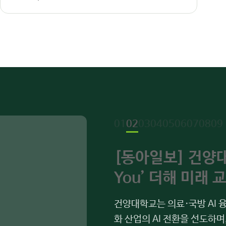
01
02
03
04
05
06
07
08
09
[동아일보] 건양대,
You’ 더해 미래 
건양대학교는 의료·국방 AI 융
화 산업의 AI 전환을 선도하