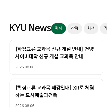
슬
색
라
이
더
컨
KYU News
학사
장학
학생
트
롤
러
[학점교류 교과목 신규 개설 안내] 건양
사이버대학 신규 개설 교과목 안내
2026.08.06
[학점교류 교과목 폐강안내] XR로 체험
하는 도시예술과건축
2026.08.06