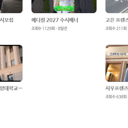
수시모집
메디컬 2027 수시배너
조회수 1129회 · 8일전
조회수 211회 
[취업명문] 2026 건양대학교 홍보영상(30초)
조회수 638회 