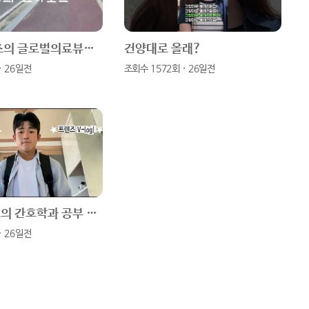
타
브
스
버
고은 프렌즈의 글로벌의료뷰티학전공 소개 브이로그
건양대로 올래?
그
북
블
· 26일전
조회수 1572회 · 26일전
램
로
그
시우프렌즈의 간호학과 공부 브이로그
· 26일전