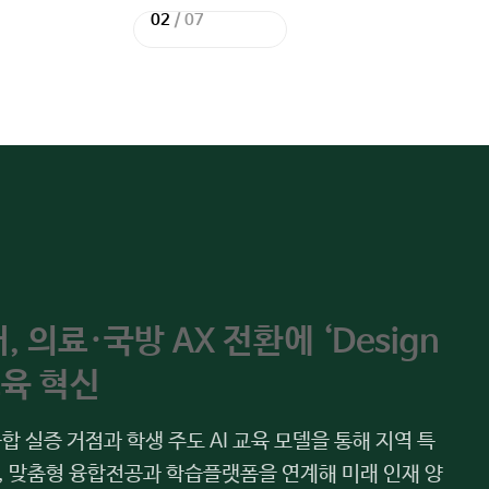
02
/
07
이
다
전
음
슬
슬
라
라
이
이
드
드
 의료·국방 AX 전환에 ‘Design
교육 혁신
합 실증 거점과 학생 주도 AI 교육 모델을 통해 지역 특
며, 맞춤형 융합전공과 학습플랫폼을 연계해 미래 인재 양