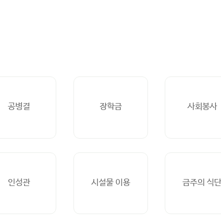
공병결
장학금
사회봉사
인성관
시설물 이용
금주의 식