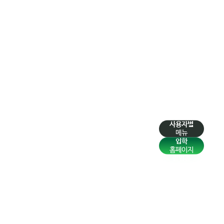
사용자별
메뉴
입학
홈페이지
팝업존