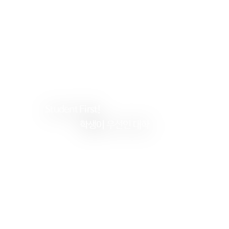
Student
First!
학생이
우선인 대학
건
양
대
학
교