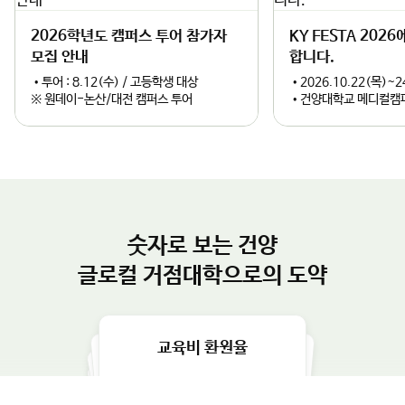
라
라
넘어 세계적인 국방 특화 도시로 도약할 수 있도록 대학의 모든 역
※ 원데이-논산/대전 캠퍼스 투어
•건양대학교 메디컬캠
량을 아끼지 않겠다”고 강조했다.
이
이
드
드
숫자로 보는 건양
글로컬 거점대학으로의 도약
학생 1인당 장학금
교육비 환원율
학생1인당 교육비
건양대학교 개교 35주년
2024년 취업률
18,343,748.8
75.6
원
35
주년
1,633,567
%
244.7
%