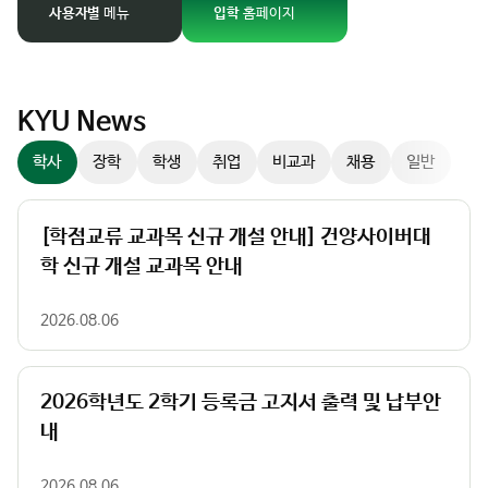
경
사용자별
메뉴
입학
홈페이지
팝업존
이
미
지
슬
KYU News
라
학사
장학
학생
취업
비교과
채용
일반
이
더
컨
[학점교류 교과목 신규 개설 안내] 건양사이버대
트
학 신규 개설 교과목 안내
롤
러
2026.08.06
2026학년도 2학기 등록금 고지서 출력 및 납부안
내
2026.08.06