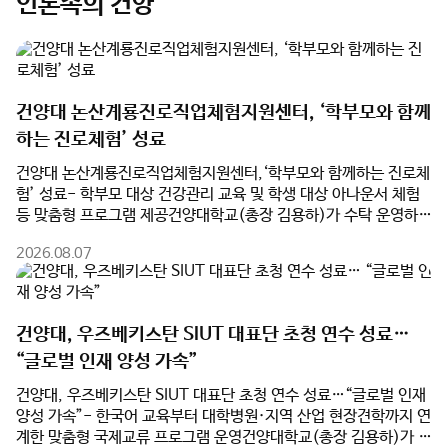
건양대 논산계룡진로직업체험지원센터, ‘학부모와 함께
하는 진로체험’ 성료
건양대 논산계룡진로직업체험지원센터,‘학부모와 함께하는 진로체
험’ 성료- 학부모 대상 건강관리 교육 및 학생 대상 아나운서 체험
등 맞춤형 프로그램 제공건양대학교(총장 김용하)가 수탁 운영하는
논산계룡진로직업체험지원센터(센터장 최동훈)가 여름방학을 맞
2026.08.07
아 관내 학부모와 학생을 대상으로 진행한 ‘학부모와 함께하는 진로
체험’ 프로그램을 성황리에 마쳤다고 밝혔다.지난 3일과 7일 양일
간 진행된 프로그램은 학부모와 자녀가 각자의 관심 분야에 맞는 맞
춤형 진로체험에 참여하며 직업세계를 이해하고, 가족 간 진로 소통
건양대, 우즈베키스탄 SIUT 대표단 초청 연수 성료…
을 강화하기 위해 마련됐다.8월 3일 열린 1차 프로그램에서 학생들
“글로벌 인재 양성 가속”
은 건양대 KY 큐레이팅 스테이션에서 ‘아나운서 진로체험’에 참여
했다. 실제 방송 시설에서 뉴스 원고 리딩과 발성법을 익혔으며, 개
건양대, 우즈베키스탄 SIUT 대표단 초청 연수 성료…“글로벌 인재
인별 체험 영상을 제공받아 발표 모습을 점검했다. 같은 시간 학부
양성 가속”- 한국어 교육부터 대학병원·지역 산업 현장견학까지 연
모들은 건양대 간호학과 송민선 교수의 ‘심뇌혈관질환 예방 교육’을
계한 맞춤형 국제교류 프로그램 운영건양대학교(총장 김용하)가 지
통해 만성질환 관리와 9대 생활수칙, 응급대처법 등 실생활 건강관
난 7월 19일부터 24일까지 5박 6일간 우즈베키스탄 사마르칸트
리 노하우를 배웠다.이어 7일 2차 프로그램에서는 학생 대상 ‘조향
2026.08.07
국제기술대학교(SIUT) 대표단을 초청해 '2026학년도 우즈베키스
사 창업 체험’과 학부모 대상 ‘업사이클 공예가 체험’이 진행됐다.
탄 SIUT 단기연수 프로그램'을 성공적으로 마쳤다.이번 연수에는
학생들은 직접 향을 조합해 왁스타블렛을 제작하며 향기 산업을 이
SIUT 부총장과 인솔교원, 학생 등 총 17명이 참가했다. 건양대는
해했고, 학부모들은 보자기 가방을 제작하며 친환경 가치와 공예 분