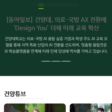
소
[동아일보] 건양대, 의료·국방 AX 전환에
식
‘Design You’ 더해 미래 교육 혁신
건양대학교는 의료·국방 AI 융합 실증 거점과 학생 주도 AI 교육 모
델을 통해 지역 특화 산업의 AI 전환을 선도하며, 맞춤형 융합전공
과 학습플랫폼을 연계해 미래 인재 양성에 박차를 가하고 있습니다.
이
다
전
음
슬
슬
라
라
이
이
건양튜브
드
드
인
유
페
네
스
튜
이
이
타
브
스
버