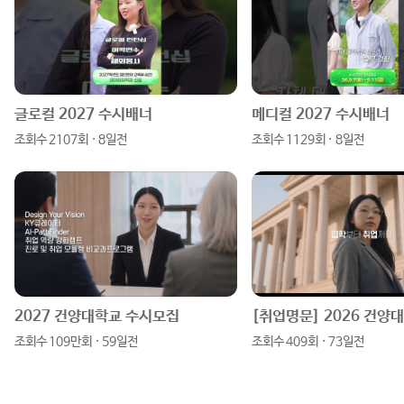
그
북
블
램
로
글로컬 2027 수시배너
메디컬 2027 수시배너
조회수 2107회 · 8일전
조회수 1129회 · 8일전
그
2027 건양대학교 수시모집
조회수 109만회 · 59일전
조회수 409회 · 73일전
원하는 정보를 한 눈에!