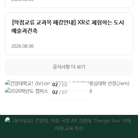
[학점교류 교과목 폐강안내] XR로 체험하는 도시
예술과건축
2026.08.06
공지사항 더 보기
02
02
/
/
02
07
이
이
다
다
전
전
음
음
슬
슬
슬
슬
라
라
라
라
이
이
이
이
드
드
드
드
주
01
02
03
04
05
06
07
08
09
요