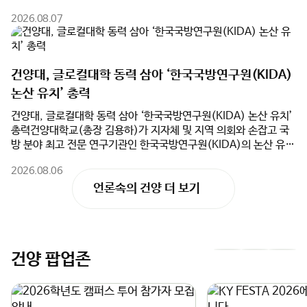
단순한 문화 체험을 넘어 건양대학교병원의 우수한 의료 인프라와
야 직업을 탐색했다.한편, 논산계룡진로직업체험지원센터는 앞으
건양대, 글로컬대학 동력 삼아 ‘한국국방연구원(KIDA)
지역 산업체 현장을 유기적으로 연계한 차별화된 교육 프로그램을
로도 지역사회와 대학의 교육 인프라를 연계한 다양한 진로체험 프
논산 유치’ 총력
선보였다.참가 학생들은 수준별 맞춤형 한국어 교육을 받았으며, 건
로그램을 지속적으로 운영하여 학생들의 진로 탐색 기회를 확대하
양대학교병원과 역사관 견학, 국민체력100 논산체력인증센터 체력
고, 학부모와 함께하는 진로교육 문화 조성에도 힘쓸 계획이다.
건양대, 글로컬대학 동력 삼아 ‘한국국방연구원(KIDA) 논산 유치’
측정, 하림공장 현장견학 등을 진행했다. 이를 통해 한국의 최첨단
총력건양대학교(총장 김용하)가 지자체 및 지역 의회와 손잡고 국
교육·의료 환경과 지역 산업 현장을 직접 체험하며 건양대의 특성
방 분야 최고 전문 연구기관인 한국국방연구원(KIDA)의 논산 유치
화 교육 역량을 깊이 이해하는 계기를 마련했다.또한 건양대 재학생
를 위해 전면에 나섰다.건양대는 5일(수) 오전 논산시청 상황실에
들과 함께 풍물놀이 및 김밥 만들기 체험, 전주한옥마을과 대천해수
2026.08.06
서 논산시(시장 백성현), 논산시의회(의장 이건창)와 함께 ‘한국국
욕장 등 지역 문화탐방을 진행하며 실질적인 글로벌 교류의 시간을
방연구원 논산 유치를 위한 업무협약(MOU)’을 체결했다고 밝혔
가졌다. 연수 마지막 날 열린 수료식에서는 참가자 전원에게 수료증
다. 이번 협약은 행정·의회·대학이 역량을 집결하여 대한민국을 대
을 수여하고 성과를 공유했다.건양대는 이번 연수를 계기로 SIUT
언론속의 건양 더 보기
표하는 국방군수산업도시 생태계를 완성하기 위해 추진됐다.특히
와의 협력관계를 더욱 공고히 하고, 학생교류 및 공동교육 등 다양
건양대는 ‘글로컬대학’ 사업 추진과 연계하여 KIDA 유치의 핵심 동
한 국제교류 사업을 지속적으로 확대해 우수한 외국인 유학생 유치
력이 될 대학의 연구·교육 인프라를 전폭 지원한다. 대학 측은
기반을 더욱 강화할 방침이다.이걸재 건양대학교 대외협력처장은
KIDA 이전 과정에서 필요한 임시 연구공간 및 시설 공유를 비롯해
"이번 연수는 한국어 교육과 전공·문화체험, 그리고 건양대의 우수
▲국방 AI 및 방산 분야 공동 연구 추진 ▲KIDA 연계 국방혁신정책
한 인프라를 연계한 실질적인 글로벌 교류 프로그램"이라며 "앞으로
건양 팝업존
이
다
공동 연구 및 협력 모델 개발 ▲지자체·KIDA·대학 공동 학술세미
도 해외 협력대학과의 지속적인 교류를 확대하고, 우수 외국인 유학
나 및 정책 포럼 개최 등을 적극 실행하며 KIDA 논산 유치의 당위성
생 유치와 글로벌 교육협력 강화를 위해 최선을 다하겠다"고 밝혔
전
음
과 정책적 완성도를 높일 계획이다.김용하 총장은 “건양대가 보유
다.
2026학년도 캠퍼스 투어 참가자
KY FESTA 202
한 국방 AI 및 방산 관련 교육·연구 인프라는 KIDA의 혁신 연구를
슬
슬
밑받침할 최적의 파트너가 될 것”이라며, “글로컬대학으로서 지역
모집 안내
합니다.
과 대학이 함께 성장하는 성공 모델을 만들고, 논산이 대한민국을
•투어 : 8.12(수) / 고등학생 대상
•2026.10.22(목)~2