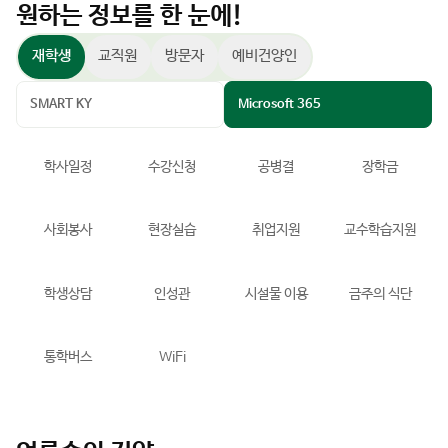
재학생
교직원
방문자
예비건양인
SMART KY
Microsoft 365
학사일정
수강신청
공병결
장학금
사회봉사
현장실습
취업지원
교수학습지원
학생상담
인성관
시설물 이용
금주의 식단
통학버스
WiFi
언론속의 건양