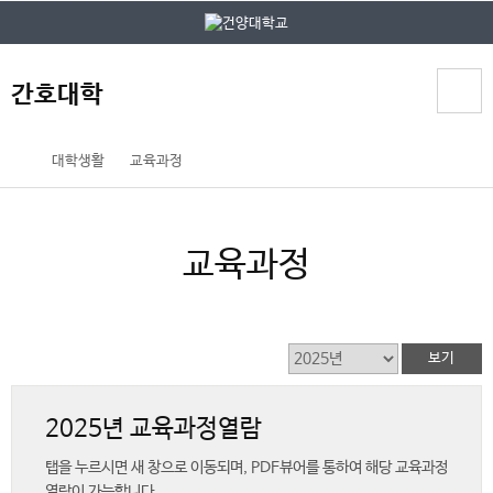
본문 바로가기
대메뉴 바로가기
간호대학
홈
대학생활
교육과정
페
이
지
교육과정
메
뉴
경
로
2025년 교육과정열람
탭을 누르시면 새 창으로 이동되며, PDF뷰어를 통하여 해당 교육과정
열람이 가능합니다.