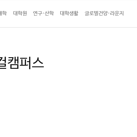
대학
대학원
연구·산학
대학생활
글로벌건양·라운지
학
캠퍼스별 대학현황
메디컬캠퍼스
컬캠퍼스