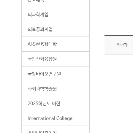
의과학계열
의료공과계열
AI∙SW융합대학
의학과
국방산학융합원
국방바이오연구원
사회과학학술원
2025학년도 이전
International College