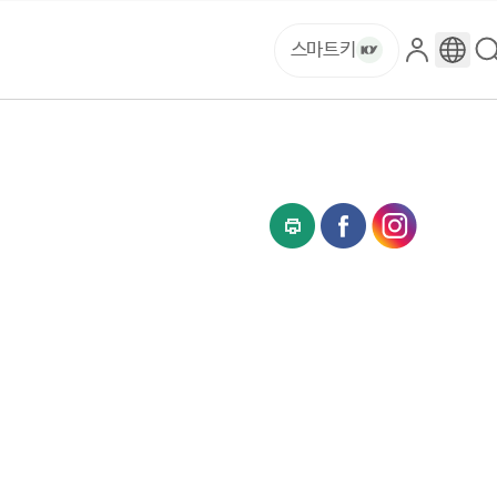
스마트키
로
구
그
글
인
번
역