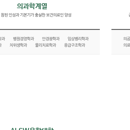
의과학계열
참된 인성과 기본기가 충실한 보건의료인 양성
학과
병원경영학과
안경광학과
임상병리학과
의
과
치위생학과
물리치료학과
응급구조학과
의