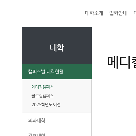
본문 바로가기
대메뉴 바로가기
하위메뉴 바로가기
대학소개
입학안내
건
홈
양
처음으로
대
페
이
대학
대
지
메디
메
학
뉴
캠퍼스별 대학현황
경
교
로
메디컬캠퍼스
글로컬캠퍼스
2025학년도 이전
의과대학
간호대학