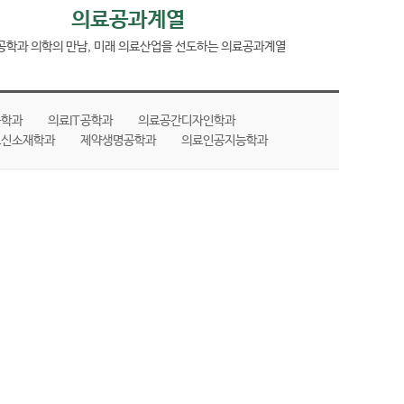
의료공과계열
공학과 의학의 만남, 미래 의료산업을 선도하는 의료공과계열
공학과
의료IT공학과
의료공간디자인학과
료신소재학과
제약생명공학과
의료인공지능학과