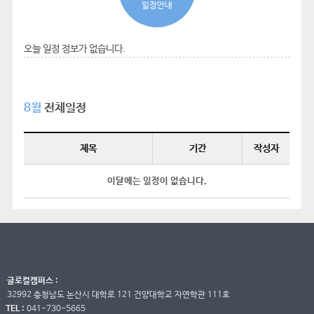
일정안내
오늘 일정 정보가 없습니다.
8월
전체일정
제목
기간
작성자
이달에는 일정이 없습니다.
글로컬캠퍼스 :
32992 충청남도 논산시 대학로 121 건양대학교 자연학관 111호
TEL :
041-730-5665