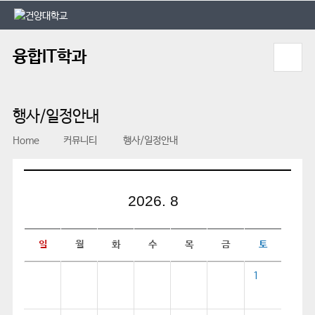
본문 바로가기
대메뉴 바로가기
융합IT학과
행사/일정안내
Home
커뮤니티
행사/일정안내
2026. 8
일
월
화
수
목
금
토
1