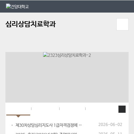
본문 바로가기
대메뉴 바로가기
심리상담치료학과
공지사항
입학Q&A
입학FAQ
학과 동영상
2026-06-02
제30차상담심리지도사 1급자격검정에 따른 신청서 접수 안내