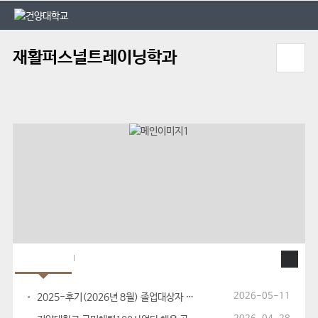
본문 바로가기
대메뉴 바로가기
재활퍼스널트레이닝학과
공지사항
입학Q&A
2026-05-11
2025-후기(2026년 8월) 졸업대상자 졸업 관련 안내사항