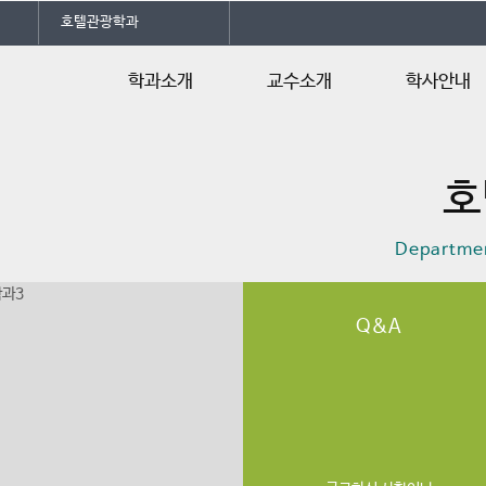
호텔관광학과
학과소개
교수소개
학사안내
학과소개
학과장 인사말
학사일정
호
학과연혁
교육과정
전공자격증
Departmen
오시는길
Q&A