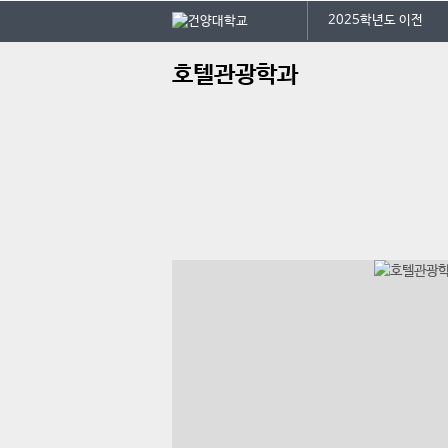
본문 바로가기
대메뉴 바로가기
2025학년도 이전
주
호텔관광학과
메
뉴