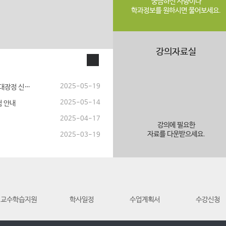
궁금하신 사항이나
학과정보를 원하시면 물어보세요.
강의자료실
2025-05-19
제13회 한반도 화해·협력 DMZ 평화둘레길 대장정 신청안내
2025-05-14
험 안내
2025-04-17
강의에 필요한
자료를 다운받으세요.
2025-03-19
교수학습지원
학사일정
수업계획서
수강신청