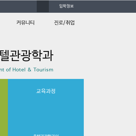
사
입학정보
이
트
맵
커뮤니티
진로/취업
공지사항
졸업후진로
텔관광학과
학과소식
채용정보
행사/일정안내
Q&A
t of Hotel & Tourism
행사갤러리
자유게시판
언론속의 건양
교육과정