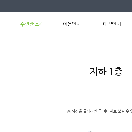
수련관 소개
이용안내
예약안내
서천수련관 소개
이용안내
예약절차
시설안내
이용요금
인터넷예약
시설둘러보기
이용자 준수사항
예약조회
지하 1층
찾아오시는 길
※ 사진을 클릭하면 큰 이미지로 보실 수 