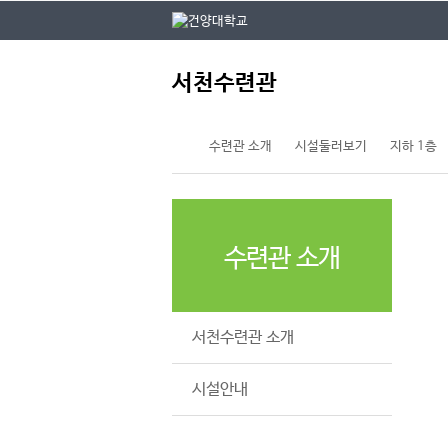
본문 바로가기
대메뉴 바로가기
주
서천수련관
메
뉴
수련관 소개
시설둘러보기
지하 1층
수련관 소개
서천수련관 소개
시설안내
시설둘러보기