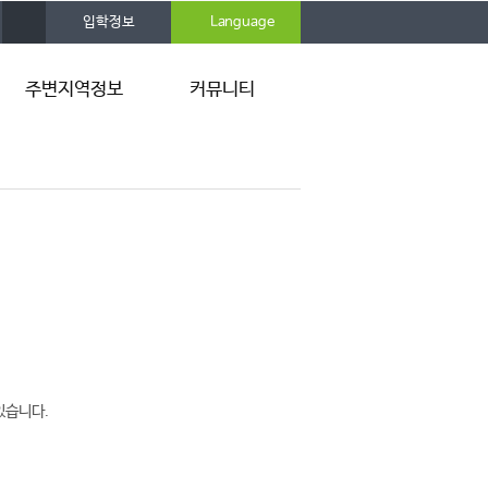
사
입학정보
Language
이
트
맵
주변지역정보
커뮤니티
서천 9경
공지사항
갤러리
있습니다.