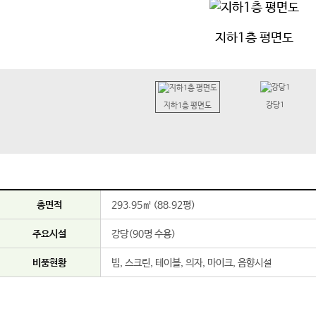
지하1층 평면도
강당1
지하1층 평면도
총면적
293.95㎡ (88.92평)
주요시설
강당(90명 수용)
비품현황
빔, 스크린, 테이블, 의자, 마이크, 음향시설