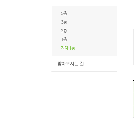
5층
3층
2층
1층
지하 1층
찾아오시는 길