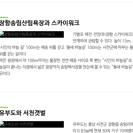
장항송림산림욕장과 스카이워크
기벌포 해전 전망대(장항 스카이워크
연계하여 관람할 수 있다. 높이 15m,
‘시인의 하늘 길’ 100m는 해송 위를 걷고 ‘철새 하늘길’ 100m는 서천군에 머무는 
위를 걷는 길이다.
작은 광장에서 약 100m까지는 울창한 천연 해송 사이로 쭉 뻗는 “시인의 하늘길”로
늘길이 끝나는 지점에서 넓은 광장까지 송림백사장을 한눈에 볼 수 있는 “철새 하늘길
곳이다.
유부도와 서천갯벌
유부도는 충남 서천군 장항읍 송림리에 
이 0.83㎢에 현재 30여 가구 70여