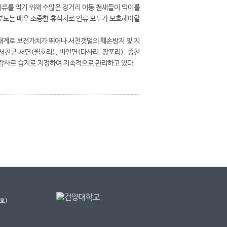
개류를 먹기 위해 수많은 장거리 이동 철새들이 먹이를
도는 매우 소중한 휴식처로 인류 모두가 보호해야할
계로 보전가치가 뛰어나 서천갯벌의 훼손방지 및 지
 서천군 서면(월호리), 비인면(다사리, 장포리), 종천
 람사르 습지로 지정하여 지속적으로 관리하고 있다.
호)