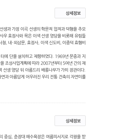
상세정보
 선생과 가정 이곡 선생의 학문적 업적과 덕행을 추모
 사우 효정사와 목은 이색 선생 영당을 비롯해 유림들
청, 내·외삼문, 효정사, 이색 신도비, 이종덕 효행비
 터에 단을 설치하고 제향하였다. 1969년 문중과 지
을 조성사업계획에 따라 2007년부터 5여년 간의 재
색 선생 영당 뒤 아름드리 배롱나무가 가히 장관이다.
자연과 아름답게 어우러진 우리 전통 건축의 자연미를
상세정보
 중심, 춘장대 해수욕장은 여름피서지로 각광을 받