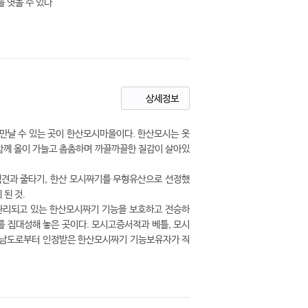
 엿볼 수 있다
상세정보
 만날 수 있는 곳이 한산모시마을이다. 한산모시는 옷
함께 올이 가늘고 촘촘하며 까끌까끌한 질감이 살아있
 택견과 줄타기, 한산 모시짜기를 무형유산으로 선정했
된 것.
관리되고 있는 한산모시짜기 기능을 보호하고 전승하
를 집대성해 놓은 곳이다. 모시고증서적과 베틀, 모시
충청남도로부터 인정받은 한산모시짜기 기능보유자가 직