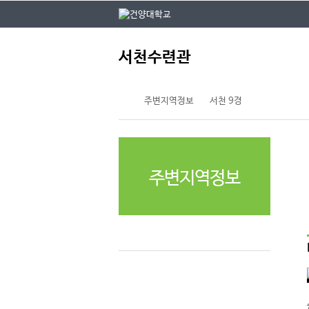
본문 바로가기
대메뉴 바로가기
주
서천수련관
메
뉴
주변지역정보
서천 9경
주변지역정보
서천 9경