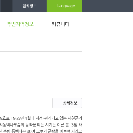
사
입학정보
Language
이
트
맵
주변지역정보
커뮤니티
서천 9경
공지사항
갤러리
상세정보
호로 1965년 4월에 지정·관리되고 있는 서천군의
리동백나무숲의 동백꽃 피는 시기는 이른 봄. 3월 하
년 수령 동백나무 80여 그루가 군락을 이루며 자라고