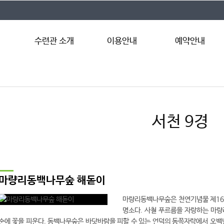
수련관 소개
이용안내
예약안내
서천수련관 소개
이용안내
예약절차
시설안내
이용요금
인터넷예약
시설둘러보기
이용자 준수사항
예약조회
서천 9경
찾아오시는 길
마량리동백나무숲 해돋이
마량리동백나무숲은 천연기념물 제169
명소다. 사철 푸르름을 자랑하는 마량
순에 꽃을 피운다. 동백나무숲은 바닷바람을 피할 수 있는 언덕의 동쪽자락에서 오백