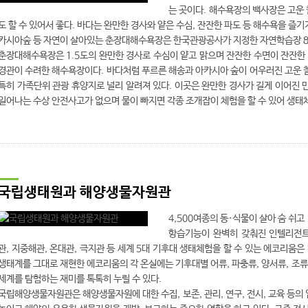
는 곳이다. 해수욕장의 백사장은 고운 
도 할 수 있어서 좋다. 바다는 완만한 경사와 얕은 수심, 잔잔한 파도 등 해수욕을 즐기
카시아숲 등 자연이 살아있는 춘장대해수욕장은 한국관광공사가 지정한 자연학습장 8
춘장대해수욕장은 1.5도의 완만한 경사로 수심이 얕고 맑으며 잔잔한 수면이 잔잔한
경관이 수려한 해수욕장이다. 바다처럼 푸르른 해송과 아카시아 숲이 어우러진 고운 
특히 가족단위 관광 휴양지로 널리 알려져 있다. 이곳은 완만한 경사가 길게 이어진
일어나는 수상 안전사고가 없으며 물이 빠지면 각종 조개잡이 체험을 할 수 있어 생태체
국립생태원과 해양생물자원관
4,500여종의 동·식물이 살아 숨 쉬
항습기능이 완벽히 갖춰진 인텔리전트 
관, 지중해관, 온대관, 극지관 등 세계 5대 기후대 생태체험을 할 수 있는 에코리움
생태계를 그대로 재현한 에코리움의 각 온실에는 기후대별 어류, 파충류, 양서류, 조류 
세계를 탐험하는 재미를 톡톡히 누릴 수 있다.
국립해양생물자원관은 해양생물자원에 대한 수집, 보존, 관리, 연구, 전시, 교육 등