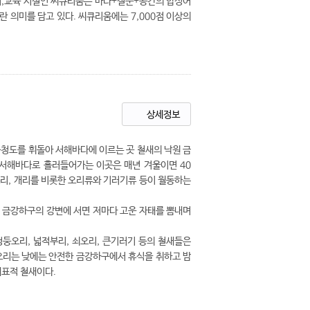
전시,교육 시설인 씨큐리움은 바다+질문+공간의 합성어
 의미를 담고 있다. 씨큐리움에는 7,000점 이상의
상세정보
충청도를 휘돌아 서해바다에 이르는 곳 철새의 낙원 금
 서해바다로 흘러들어가는 이곳은 매년 겨울이면 40
둥오리, 개리를 비롯한 오리류와 기러기류 등이 월동하는
. 금강하구의 강변에 서면 저마다 고운 자태를 뽐내며
청둥오리, 넓적부리, 쇠오리, 큰기러기 등의 철새들은
오리는 낮에는 안전한 금강하구에서 휴식을 취하고 밤
대표적 철새이다.