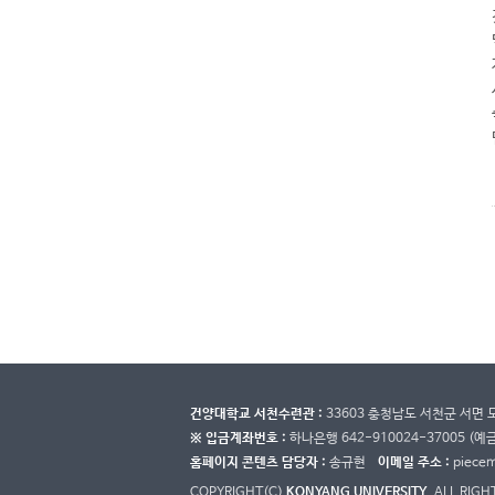
건양대학교 서천수련관 :
33603 충청남도 서천군 서면 
※ 입금계좌번호 :
하나은행 642-910024-37005 (예
홈페이지 콘텐츠 담당자 :
송규현
이메일 주소 :
piece
COPYRIGHT(C)
KONYANG UNIVERSITY.
ALL RIGH