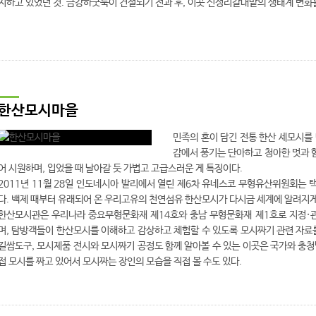
지하고 있었던 것. 금강하굿둑이 건설되기 전과 후, 이곳 신성리갈대밭의 생태계 변화를
한산모시마을
민족의 혼이 담긴 전통 한산 세모시를
감에서 풍기는 단아하고 청아한 멋과 
어 시원하며, 입었을 때 날아갈 듯 가볍고 고급스러운 게 특징이다.
2011년 11월 28일 인도네시아 발리에서 열린 제6차 유네스코 무형유산위원회는
다. 백제 때부터 유래되어 온 우리고유의 천연섬유 한산모시가 다시금 세계에 알려지게 
한산모시관은 우리나라 중요무형문화재 제14호와 충남 무형문화재 제1호로 지정·
며, 탐방객들이 한산모시를 이해하고 감상하고 체험할 수 있도록 모시짜기 관련 자료
길쌈도구, 모시제품 전시와 모시짜기 공정도 함께 알아볼 수 있는 이곳은 국가와 
접 모시를 짜고 있어서 모시짜는 장인의 모습을 직접 볼 수도 있다.