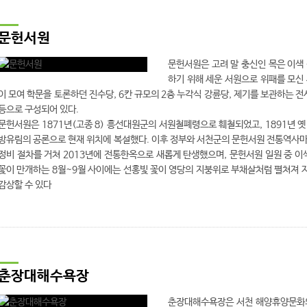
문헌서원
문헌서원은 고려 말 충신인 목은 이색
하기 위해 세운 서원으로 위패를 모신
이 모여 학문을 토론하던 진수당, 6칸 규모의 2층 누각식 강륜당, 제기를 보관하는 전사
등으로 구성되어 있다.
문헌서원은 1871년(고종 8) 흥선대원군의 서원철폐령으로 훼철되었고, 1891년 옛
방유림의 공론으로 현재 위치에 복설했다. 이후 정부와 서천군의 문헌서원 전통역사마
정비 절차를 거쳐 2013년에 전통한옥으로 새롭게 탄생했으며, 문헌서원 일원 중 이
꽃이 만개하는 8월~9월 사이에는 선홍빛 꽃이 영당의 지붕위로 부채살처럼 펼쳐져 
감상할 수 있다
춘장대해수욕장
춘장대해수욕장은 서천 해양휴양문화의