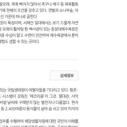
찰모래. 푹푹 빠지지 않아서 족구나 배구 등 체육활동
기에 천혜의 조건을 갖추고 있다. 갯벌과 소나무숲, 아
선 가운데 하나로 꼽힌다
 것이 특징이며, 서해안 일대에서는 보기 드물게 자연
찰 모래의 활처럼 휜 백사장이 있는 춘장대해수욕장은
 만큼 수심이 얕고 수면이 잔잔하여 해수욕장에서 흔히
험도 겸할 수 있는 곳이다.
상세정보
고 있는 국립생태원이 여행자들을 기다리고 있다. 항온·
시스템이 갖춰진 ‘에코리움’이 그것. 열대관, 사막
은 바깥 날씨에 구애받지 않는 별천지나 다름없다. 현지
등 2,400여종의 동식물이 살아 숨 쉬고 있어 미지의
의 업무를 수행하여 해양생물자원에 대한 국민의 이해를