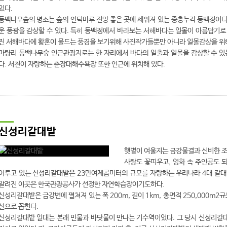
있다.
동백나무숲의 명소는 숲의 언덕마루 전망 좋은 곳에 세워져 있는 중층누각 동백정이다
운 풍광을 감상할 수 있다. 특히 동백정에서 바라보는 서해바다는 일몰이 아름답기로
진 서해바다에 황혼이 물드는 풍경을 보기위해 사진작가들뿐만 아니라 일몰감상을 위해
마량리 동백나무숲 인근관광지로는 한 자리에서 바다의 일출과 일몰을 감상할 수 있
다. 서천이 자랑하는 춘장대해수욕장 또한 인근에 위치해 있다.
신성리갈대밭
햇볕이 여울지는 금강물결과 신비한 조
사랑도 꽃피우고, 영화 속 주인공도 되
이루고 있는 신성리갈대밭은 23만여제곱미터의 규모를 자랑하는 우리나라 4대 갈대밭
알려진 이곳은 한국관광공사가 선정한 자연학습장이기도하다.
신성리갈대밭은 금강변에 펼쳐져 있는 폭 200m, 길이 1km, 총면적 250,000m
선으로 꼽힌다.
신성리갈대밭 일대는 본래 민물과 바닷물이 만나는 기수역이었다. 그 당시 신성리갈