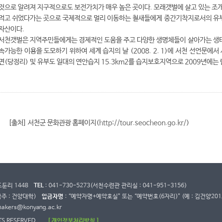
것으로 알려져 지구적으로도 보전가치가 매우 높은 곳이다. 모래갯벌에 살고 있는 조
먹고 쉬었다가는 곳으로 국제적으로 멀리 이동하는 철새들에게 중간기착지로서의 유부
자산이다.
서천갯벌은 지역주민들에게는 경제적인 도움을 주고 다양한 생명체들이 살아가는 생태
속가능한 이용을 도모하기 위하여 세계 습지의 날 (2008. 2. 1)에 서천 선언문에서
면(당정리) 및 유부도 일대의 연안습지 15.3km2를 습지보호지역으로 2009년에는
[출처] 서천군 문화관광 홈페이지(
http://tour.seocheon.go.kr/
)
도둔리 1448
TEL
: 041-730-5273(서천수련관 관리실 : 041-951-3156)
금주 : 건양대학)
입금자명
: “예약자명+예약호실” 또는 “예약번호(6자리)” (예 : 김건양201
makers@konyang.ac.kr
TS RESERVED.
[ 개인정보처리방침 ]