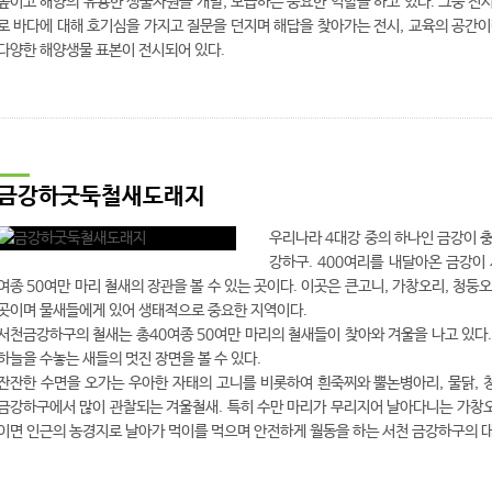
높이고 해양의 유용한 생물자원을 개발, 보급하는 중요한 역할을 하고 있다. 그중 
로 바다에 대해 호기심을 가지고 질문을 던지며 해답을 찾아가는 전시, 교육의 공간이란
다양한 해양생물 표본이 전시되어 있다.
금강하굿둑철새도래지
우리나라 4대강 중의 하나인 금강이 
강하구. 400여리를 내달아온 금강이
여종 50여만 마리 철새의 장관을 볼 수 있는 곳이다. 이곳은 큰고니, 가창오리, 청
곳이며 물새들에게 있어 생태적으로 중요한 지역이다.
서천금강하구의 철새는 총40여종 50여만 마리의 철새들이 찾아와 겨울을 나고 있다
하늘을 수놓는 새들의 멋진 장면을 볼 수 있다.
잔잔한 수면을 오가는 우아한 자태의 고니를 비롯하여 흰죽찌와 뿔논병아리, 물닭, 
금강하구에서 많이 관찰되는 겨울철새. 특히 수만 마리가 무리지어 날아다니는 가창
이면 인근의 농경지로 날아가 먹이를 먹으며 안전하게 월동을 하는 서천 금강하구의 