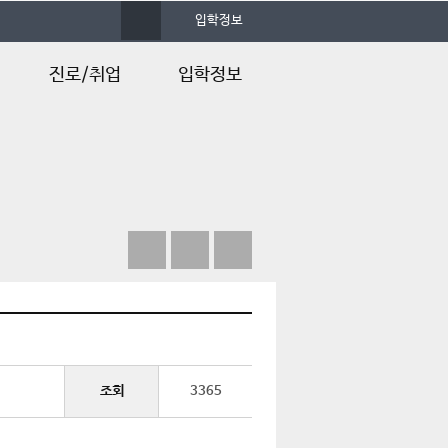
사
입학정보
이
트
맵
진로/취업
입학정보
졸업후진로
입학정보
Q&A
조회
3365