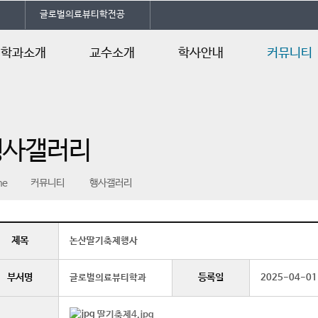
글로벌의료뷰티학전공
학과소개
교수소개
학사안내
커뮤니티
학과소개
교수소개
학사일정
공지사항
전공자격증
교육과정
행사갤러리
행사갤러리
학생회 조직도
언론속의 건양
동문회
me
커뮤니티
행사갤러리
오시는길
제목
논산딸기축제행사
부서명
등록일
글로벌의료뷰티학과
2025-04-01
딸기축제4.jpg