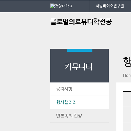
본문 바로가기
대메뉴 바로가기
국방바이오연구원
주
글로벌의료뷰티학전공
메
뉴
커뮤니티
페이스북
인스타그램
print
Ho
공지사항
행사갤러리
언론속의 건양