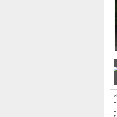
이
글
작
다