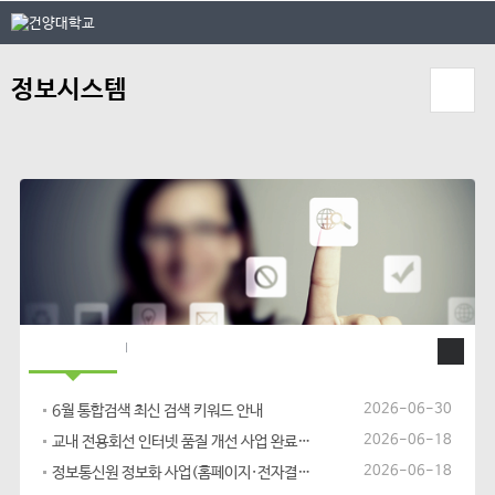
본문 바로가기
대메뉴 바로가기
정보시스템
정
보
통
신
원
공지사항
정보보안 동향
정
보
2026-06-30
6월 통합검색 최신 검색 키워드 안내
시
2026-06-18
교내 전용회선 인터넷 품질 개선 사업 완료 안내
스
2026-06-18
정보통신원 정보화 사업(홈페이지·전자결재) 안내
템