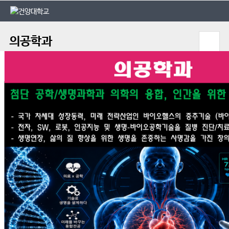
본문 바로가기
대메뉴 바로가기
의공학과
학과공지
대학공지
2026-08-07
[메디컬앵커사업] 1인 크리에이터 AI 숏폼 경진대회 참가 안내