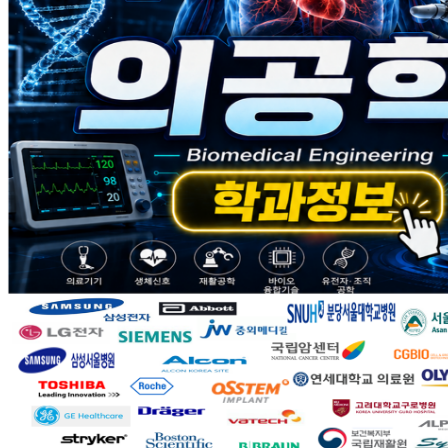
2026-08-07
[메디컬앵커사업] 2026년도 공공데이터 활용 공모전 참가 안내
2026-07-16
지역대학 의료기기 전문가 양성교육 프로그램
2026-05-26
[메디컬RISE사업]DSC 공유대학 특화 비교과 프로그램 참가 협
Q&A
궁금하신 사항이나
학과정보를 원하시면 물어보세요.
교육과정
의공학과의
교육과정을 소개합니다.
강의자료실
강의에 필요한
자료를 다운받으세요.