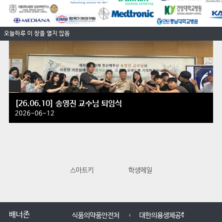
오늘하루 이 창을 열지 않음
[26.06.10] 송영진 교수님 퇴임식
2026-06-12
스마트키
학생메일
교수학습지원
배너존
식품의약품안전처
대한의용생체공학회
한