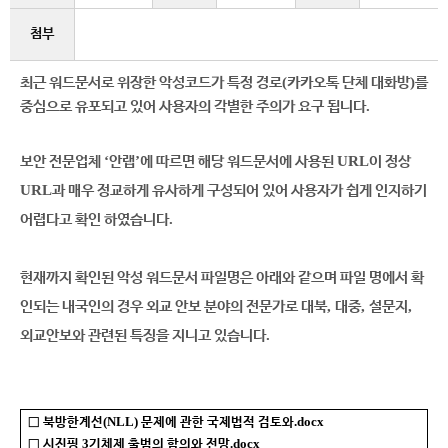
첨부
(
)
최근 워드문서로 위장한 악성코드가 특정 경로
카카오톡 단체 대화방
를
.
중심으로 유포되고 있어 사용자의 각별한 주의가 요구 됩니다
‘
’
URL
보안 전문업체
안랩
에 따르면 해당 워드문서에 사용된
이 정상
URL
과 매우 정교하게 유사하게 구성되어 있어 사용자가 쉽게 인지하기
.
어렵다고 확인 하였습니다
현재까지 확인된 악성 워드문서 파일명은 아래와 같으며 파일 명에서 확
,
,
,
인되는 내국인의 경우 외교 안보 분야의 전문가로 대북
대중
설문지
.
외교안보와 관련된 특징을 지니고 있습니다
(NLL)
.docx
□
북방한계선
문제에 관한 국제법적 검토와
3
.docx
□
시진핑
기체제 출범의 함의와 전망