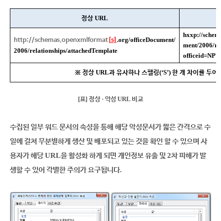
URL
정상
hxxp://schem
.org/officeDocument/
http://schemas.openxmlformat
[
s]
ment/
2006/re
2006/relationships/attachedTemplate
officeid=NP
URL
(‘S’)
※
정상
과 유사하나 스펠링
한 개 차이를 두어
[
]
·
URL
표
정상
악성
비교
수집된 일부 워드 문서의 속성을 통해 해당 악성문서가 짧은 간격으로 수
일에 걸쳐 무분별하게 생산 및 배포되고 있는 것을 확인 할 수 있으며 사
URL
2
용자가 해당
을 활성화 하게 되면 개인정보 유출 및
차 피해가 발
.
생할 수 있어 각별한 주의가 요구됩니다