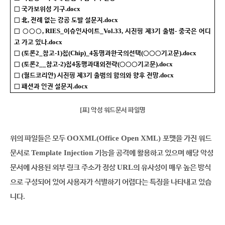
.docx
□
국가보위성 기구
,
.docx
□
北
전례 없는 강공 도발 설문지
, RIES_
_Vol.33,
3
-
□ ○○○
이슈인사이트
시진핑 제
기 출범
중국은 어디
.docx
고 가고 있나
(
2_
-1)
(Chip)_4
(
).docx
□
토론
참고
칩
동명과한국의선택
○○○
기고문
(
2__
-2)
4
(
).docx
□
토론
참고
칩
동맹과대외전략
○○○
기고문
(
)
3
.docx
□
월드코리안
시진핑 제
기 출범의 함의와 향후 전망
.docx
□
패션과 인권 설문지
[
]
표
악성 워드문서 파일명
OOXML(Office Open XML)
위의 파일들은 모두
포맷을 가진 워드
Template Injection
문서로
기능을 공격에 활용하고 있으며 해당 악성
URL
문서에 사용된 외부 링크 주소가 정상
의 유사성이 매우 높은 방식
으로 구성되어 있어 사용자가 식별하기 어렵다는 특징을 나타내고 있습
.
니다