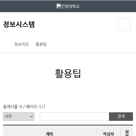
본문 바로가기
대메뉴 바로가기
정보시스템
정보마당
활용팁
활용팁
총게시물 :
9
페이지 :
1/1
/
첨
제목
작성자