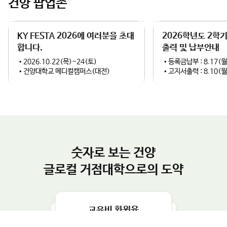
건양 팝업존
이
다
과 정책적 완성도를 높일 계획이다.김용하 총장은 “건양대가 보유
한 국방 AI 및 방산 관련 교육·연구 인프라는 KIDA의 혁신 연구를
전
음
밑받침할 최적의 파트너가 될 것”이라며, “글로컬대학으로서 지역
KY FESTA 2026에 여러분을 초대
2026학년도 2학
과 대학이 함께 성장하는 성공 모델을 만들고, 논산이 대한민국을
슬
슬
넘어 세계적인 국방 특화 도시로 도약할 수 있도록 대학의 모든 역
합니다.
출력 및 납부안내
량을 아끼지 않겠다”고 강조했다.
•2026.10.22(목)~24(토)
•등록금납부 : 8.17(월
라
라
•건양대학교 메디컬캠퍼스(대전)
•고지서출력 : 8.10(월
이
이
드
드
숫자로 보는 건양
글로컬 거점대학으로의 도약
학생 1인당 장학금
교육비 환원율
학생1인당 교육비
2024년 취업률