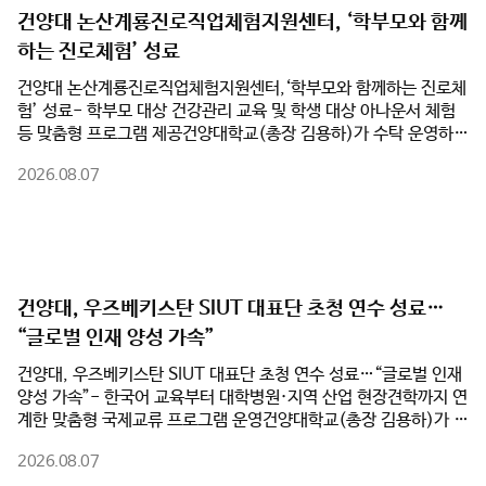
건양대 논산계룡진로직업체험지원센터, ‘학부모와 함께
하는 진로체험’ 성료
건양대 논산계룡진로직업체험지원센터,‘학부모와 함께하는 진로체
험’ 성료- 학부모 대상 건강관리 교육 및 학생 대상 아나운서 체험
등 맞춤형 프로그램 제공건양대학교(총장 김용하)가 수탁 운영하는
논산계룡진로직업체험지원센터(센터장 최동훈)가 여름방학을 맞
2026.08.07
아 관내 학부모와 학생을 대상으로 진행한 ‘학부모와 함께하는 진로
체험’ 프로그램을 성황리에 마쳤다고 밝혔다.지난 3일과 7일 양일
간 진행된 프로그램은 학부모와 자녀가 각자의 관심 분야에 맞는 맞
춤형 진로체험에 참여하며 직업세계를 이해하고, 가족 간 진로 소통
을 강화하기 위해 마련됐다.8월 3일 열린 1차 프로그램에서 학생들
은 건양대 KY 큐레이팅 스테이션에서 ‘아나운서 진로체험’에 참여
건양대, 우즈베키스탄 SIUT 대표단 초청 연수 성료…
했다. 실제 방송 시설에서 뉴스 원고 리딩과 발성법을 익혔으며, 개
“글로벌 인재 양성 가속”
인별 체험 영상을 제공받아 발표 모습을 점검했다. 같은 시간 학부
모들은 건양대 간호학과 송민선 교수의 ‘심뇌혈관질환 예방 교육’을
건양대, 우즈베키스탄 SIUT 대표단 초청 연수 성료…“글로벌 인재
통해 만성질환 관리와 9대 생활수칙, 응급대처법 등 실생활 건강관
양성 가속”- 한국어 교육부터 대학병원·지역 산업 현장견학까지 연
리 노하우를 배웠다.이어 7일 2차 프로그램에서는 학생 대상 ‘조향
계한 맞춤형 국제교류 프로그램 운영건양대학교(총장 김용하)가 지
사 창업 체험’과 학부모 대상 ‘업사이클 공예가 체험’이 진행됐다.
난 7월 19일부터 24일까지 5박 6일간 우즈베키스탄 사마르칸트
학생들은 직접 향을 조합해 왁스타블렛을 제작하며 향기 산업을 이
2026.08.07
국제기술대학교(SIUT) 대표단을 초청해 '2026학년도 우즈베키스
해했고, 학부모들은 보자기 가방을 제작하며 친환경 가치와 공예 분