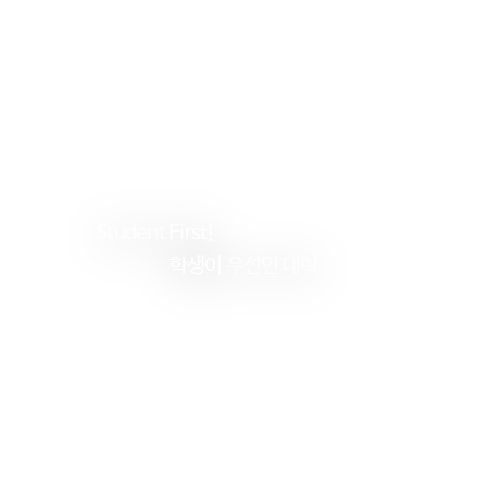
Student
First!
학생이
우선인 대학
건
양
대
학
교