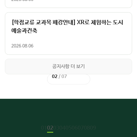
[학점교류 교과목 폐강안내] XR로 체험하는 도시
예술과건축
2026.08.06
공지사항 더 보기
02
02
/
/
02
07
이
이
다
다
전
전
음
음
슬
슬
슬
슬
라
라
라
라
이
이
이
이
드
드
드
드
주
01
02
03
04
05
06
07
08
09
요