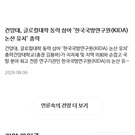
탄 SIUT 단기연수 프로그램'을 성공적으로 마쳤다.이번 연수에는
야 직업을 탐색했다.한편, 논산계룡진로직업체험지원센터는 앞으
SIUT 부총장과 인솔교원, 학생 등 총 17명이 참가했다. 건양대는
로도 지역사회와 대학의 교육 인프라를 연계한 다양한 진로체험 프
단순한 문화 체험을 넘어 건양대학교병원의 우수한 의료 인프라와
로그램을 지속적으로 운영하여 학생들의 진로 탐색 기회를 확대하
지역 산업체 현장을 유기적으로 연계한 차별화된 교육 프로그램을
고, 학부모와 함께하는 진로교육 문화 조성에도 힘쓸 계획이다.
선보였다.참가 학생들은 수준별 맞춤형 한국어 교육을 받았으며, 건
건양대, 글로컬대학 동력 삼아 ‘한국국방연구원(KIDA)
양대학교병원과 역사관 견학, 국민체력100 논산체력인증센터 체력
논산 유치’ 총력
측정, 하림공장 현장견학 등을 진행했다. 이를 통해 한국의 최첨단
교육·의료 환경과 지역 산업 현장을 직접 체험하며 건양대의 특성
건양대, 글로컬대학 동력 삼아 ‘한국국방연구원(KIDA) 논산 유치’
화 교육 역량을 깊이 이해하는 계기를 마련했다.또한 건양대 재학생
총력건양대학교(총장 김용하)가 지자체 및 지역 의회와 손잡고 국
들과 함께 풍물놀이 및 김밥 만들기 체험, 전주한옥마을과 대천해수
방 분야 최고 전문 연구기관인 한국국방연구원(KIDA)의 논산 유치
욕장 등 지역 문화탐방을 진행하며 실질적인 글로벌 교류의 시간을
를 위해 전면에 나섰다.건양대는 5일(수) 오전 논산시청 상황실에
가졌다. 연수 마지막 날 열린 수료식에서는 참가자 전원에게 수료증
2026.08.06
서 논산시(시장 백성현), 논산시의회(의장 이건창)와 함께 ‘한국국
을 수여하고 성과를 공유했다.건양대는 이번 연수를 계기로 SIUT
방연구원 논산 유치를 위한 업무협약(MOU)’을 체결했다고 밝혔
와의 협력관계를 더욱 공고히 하고, 학생교류 및 공동교육 등 다양
다. 이번 협약은 행정·의회·대학이 역량을 집결하여 대한민국을 대
한 국제교류 사업을 지속적으로 확대해 우수한 외국인 유학생 유치
표하는 국방군수산업도시 생태계를 완성하기 위해 추진됐다.특히
기반을 더욱 강화할 방침이다.이걸재 건양대학교 대외협력처장은
건양대는 ‘글로컬대학’ 사업 추진과 연계하여 KIDA 유치의 핵심 동
"이번 연수는 한국어 교육과 전공·문화체험, 그리고 건양대의 우수
언론속의 건양 더 보기
력이 될 대학의 연구·교육 인프라를 전폭 지원한다. 대학 측은
한 인프라를 연계한 실질적인 글로벌 교류 프로그램"이라며 "앞으로
KIDA 이전 과정에서 필요한 임시 연구공간 및 시설 공유를 비롯해
도 해외 협력대학과의 지속적인 교류를 확대하고, 우수 외국인 유학
▲국방 AI 및 방산 분야 공동 연구 추진 ▲KIDA 연계 국방혁신정책
생 유치와 글로벌 교육협력 강화를 위해 최선을 다하겠다"고 밝혔
공동 연구 및 협력 모델 개발 ▲지자체·KIDA·대학 공동 학술세미
다.
나 및 정책 포럼 개최 등을 적극 실행하며 KIDA 논산 유치의 당위성