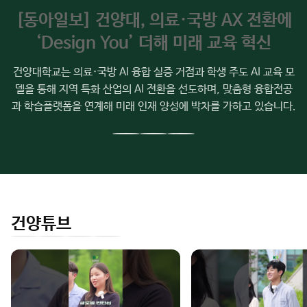
소
[동아일보] 건양대, 의료·국방 AX 전환에
식
‘Design You’ 더해 미래 교육 혁신
건양대학교는 의료·국방 AI 융합 실증 거점과 학생 주도 AI 교육 모
델을 통해 지역 특화 산업의 AI 전환을 선도하며, 맞춤형 융합전공
과 학습플랫폼을 연계해 미래 인재 양성에 박차를 가하고 있습니다.
이
다
전
음
슬
슬
라
라
이
이
건양튜브
드
드
인
유
페
네
스
튜
이
이
타
브
스
버