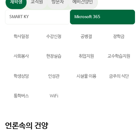
재학생
교직원
방문자
예비건양인
SMART KY
Microsoft 365
학사일정
수강신청
공병결
장학금
사회봉사
현장실습
취업지원
교수학습지원
학생상담
인성관
시설물 이용
금주의 식단
통학버스
WiFi
언론속의 건양