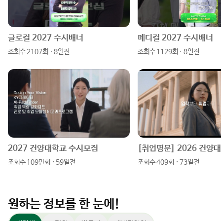
그
북
블
램
로
글로컬 2027 수시배너
메디컬 2027 수시배너
조회수 2107회 · 8일전
조회수 1129회 · 8일전
그
2027 건양대학교 수시모집
조회수 109만회 · 59일전
조회수 409회 · 73일전
원하는 정보를 한 눈에!