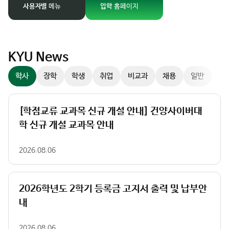
경
사용자별
메뉴
입학
홈페이지
팝업존
이
미
지
슬
KYU News
라
학사
장학
학생
취업
비교과
채용
일반
이
더
컨
[학점교류 교과목 신규 개설 안내] 건양사이버대
트
학 신규 개설 교과목 안내
롤
러
2026.08.06
2026학년도 2학기 등록금 고지서 출력 및 납부안
내
2026.08.06