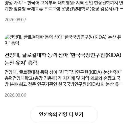
양성 가속”- 한국어 교육부터 대학병원·지역 산업 현장견학까지 연
리 노하우를 배웠다.이어 7일 2차 프로그램에서는 학생 대상 ‘조향
계한 맞춤형 국제교류 프로그램 운영건양대학교(총장 김용하)가 지
사 창업 체험’과 학부모 대상 ‘업사이클 공예가 체험’이 진행됐다.
난 7월 19일부터 24일까지 5박 6일간 우즈베키스탄 사마르칸트
학생들은 직접 향을 조합해 왁스타블렛을 제작하며 향기 산업을 이
2026.08.07
국제기술대학교(SIUT) 대표단을 초청해 '2026학년도 우즈베키스
해했고, 학부모들은 보자기 가방을 제작하며 친환경 가치와 공예 분
탄 SIUT 단기연수 프로그램'을 성공적으로 마쳤다.이번 연수에는
야 직업을 탐색했다.한편, 논산계룡진로직업체험지원센터는 앞으
SIUT 부총장과 인솔교원, 학생 등 총 17명이 참가했다. 건양대는
로도 지역사회와 대학의 교육 인프라를 연계한 다양한 진로체험 프
단순한 문화 체험을 넘어 건양대학교병원의 우수한 의료 인프라와
로그램을 지속적으로 운영하여 학생들의 진로 탐색 기회를 확대하
지역 산업체 현장을 유기적으로 연계한 차별화된 교육 프로그램을
고, 학부모와 함께하는 진로교육 문화 조성에도 힘쓸 계획이다.
선보였다.참가 학생들은 수준별 맞춤형 한국어 교육을 받았으며, 건
건양대, 글로컬대학 동력 삼아 ‘한국국방연구원(KIDA)
양대학교병원과 역사관 견학, 국민체력100 논산체력인증센터 체력
논산 유치’ 총력
측정, 하림공장 현장견학 등을 진행했다. 이를 통해 한국의 최첨단
교육·의료 환경과 지역 산업 현장을 직접 체험하며 건양대의 특성
건양대, 글로컬대학 동력 삼아 ‘한국국방연구원(KIDA) 논산 유치’
화 교육 역량을 깊이 이해하는 계기를 마련했다.또한 건양대 재학생
총력건양대학교(총장 김용하)가 지자체 및 지역 의회와 손잡고 국
들과 함께 풍물놀이 및 김밥 만들기 체험, 전주한옥마을과 대천해수
방 분야 최고 전문 연구기관인 한국국방연구원(KIDA)의 논산 유치
욕장 등 지역 문화탐방을 진행하며 실질적인 글로벌 교류의 시간을
를 위해 전면에 나섰다.건양대는 5일(수) 오전 논산시청 상황실에
가졌다. 연수 마지막 날 열린 수료식에서는 참가자 전원에게 수료증
2026.08.06
서 논산시(시장 백성현), 논산시의회(의장 이건창)와 함께 ‘한국국
을 수여하고 성과를 공유했다.건양대는 이번 연수를 계기로 SIUT
방연구원 논산 유치를 위한 업무협약(MOU)’을 체결했다고 밝혔
와의 협력관계를 더욱 공고히 하고, 학생교류 및 공동교육 등 다양
다. 이번 협약은 행정·의회·대학이 역량을 집결하여 대한민국을 대
한 국제교류 사업을 지속적으로 확대해 우수한 외국인 유학생 유치
언론속의 건양 더 보기
표하는 국방군수산업도시 생태계를 완성하기 위해 추진됐다.특히
기반을 더욱 강화할 방침이다.이걸재 건양대학교 대외협력처장은
건양대는 ‘글로컬대학’ 사업 추진과 연계하여 KIDA 유치의 핵심 동
"이번 연수는 한국어 교육과 전공·문화체험, 그리고 건양대의 우수
력이 될 대학의 연구·교육 인프라를 전폭 지원한다. 대학 측은