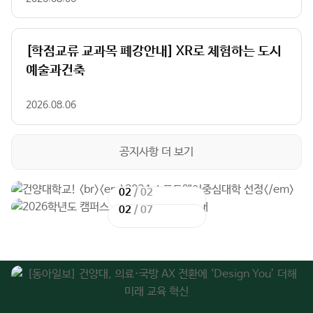
[학점교류 교과목 폐강안내] XR로 체험하는 도시
예술과건축
2026.08.06
공지사항 더 보기
02
/
02
이
다
02
/
07
전
이
음
다
슬
전
슬
음
라
슬
라
슬
이
라
이
라
드
이
드
이
드
드