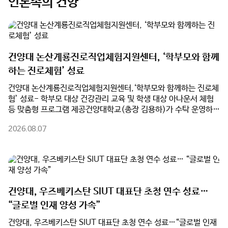
언론속의 건양
건양대 논산계룡진로직업체험지원센터, ‘학부모와 함께
하는 진로체험’ 성료
건양대 논산계룡진로직업체험지원센터,‘학부모와 함께하는 진로체
험’ 성료- 학부모 대상 건강관리 교육 및 학생 대상 아나운서 체험
등 맞춤형 프로그램 제공건양대학교(총장 김용하)가 수탁 운영하는
논산계룡진로직업체험지원센터(센터장 최동훈)가 여름방학을 맞
2026.08.07
아 관내 학부모와 학생을 대상으로 진행한 ‘학부모와 함께하는 진로
체험’ 프로그램을 성황리에 마쳤다고 밝혔다.지난 3일과 7일 양일
간 진행된 프로그램은 학부모와 자녀가 각자의 관심 분야에 맞는 맞
춤형 진로체험에 참여하며 직업세계를 이해하고, 가족 간 진로 소통
을 강화하기 위해 마련됐다.8월 3일 열린 1차 프로그램에서 학생들
은 건양대 KY 큐레이팅 스테이션에서 ‘아나운서 진로체험’에 참여
건양대, 우즈베키스탄 SIUT 대표단 초청 연수 성료…
했다. 실제 방송 시설에서 뉴스 원고 리딩과 발성법을 익혔으며, 개
“글로벌 인재 양성 가속”
인별 체험 영상을 제공받아 발표 모습을 점검했다. 같은 시간 학부
모들은 건양대 간호학과 송민선 교수의 ‘심뇌혈관질환 예방 교육’을
건양대, 우즈베키스탄 SIUT 대표단 초청 연수 성료…“글로벌 인재
통해 만성질환 관리와 9대 생활수칙, 응급대처법 등 실생활 건강관