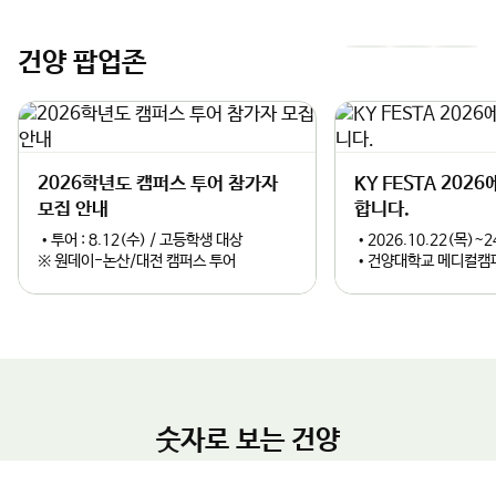
한 인프라를 연계한 실질적인 글로벌 교류 프로그램"이라며 "앞으로
KIDA 이전 과정에서 필요한 임시 연구공간 및 시설 공유를 비롯해
도 해외 협력대학과의 지속적인 교류를 확대하고, 우수 외국인 유학
▲국방 AI 및 방산 분야 공동 연구 추진 ▲KIDA 연계 국방혁신정책
생 유치와 글로벌 교육협력 강화를 위해 최선을 다하겠다"고 밝혔
건양 팝업존
이
다
공동 연구 및 협력 모델 개발 ▲지자체·KIDA·대학 공동 학술세미
다.
나 및 정책 포럼 개최 등을 적극 실행하며 KIDA 논산 유치의 당위성
전
음
과 정책적 완성도를 높일 계획이다.김용하 총장은 “건양대가 보유
한 국방 AI 및 방산 관련 교육·연구 인프라는 KIDA의 혁신 연구를
슬
슬
밑받침할 최적의 파트너가 될 것”이라며, “글로컬대학으로서 지역
과 대학이 함께 성장하는 성공 모델을 만들고, 논산이 대한민국을
2026학년도 캠퍼스 투어 참가자
KY FESTA 202
라
라
넘어 세계적인 국방 특화 도시로 도약할 수 있도록 대학의 모든 역
모집 안내
합니다.
량을 아끼지 않겠다”고 강조했다.
이
이
•투어 : 8.12(수) / 고등학생 대상
•2026.10.22(목)~2
※ 원데이-논산/대전 캠퍼스 투어
•건양대학교 메디컬캠
드
드
숫자로 보는 건양
글로컬 거점대학으로의 도약