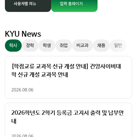
경
사용자별
메뉴
입학
홈페이지
팝업존
이
미
지
슬
KYU News
라
학사
장학
학생
취업
비교과
채용
일반
이
더
컨
[학점교류 교과목 신규 개설 안내] 건양사이버대
트
학 신규 개설 교과목 안내
롤
러
2026.08.06
2026학년도 2학기 등록금 고지서 출력 및 납부안
내
2026.08.06