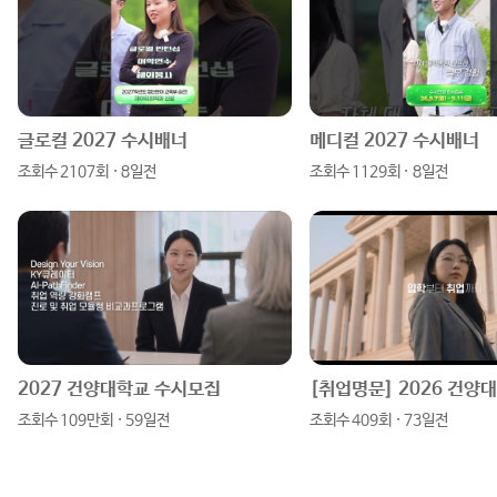
스
튜
이
이
타
브
스
버
그
북
블
램
로
글로컬 2027 수시배너
메디컬 2027 수시배너
조회수 2107회 · 8일전
조회수 1129회 · 8일전
그
2027 건양대학교 수시모집
조회수 109만회 · 59일전
조회수 409회 · 73일전