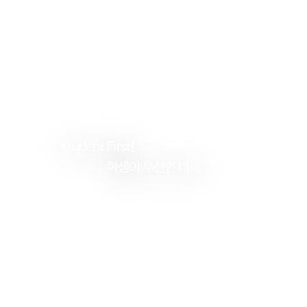
Student
First!
학생이
우선인 대학
건
양
대
학
교