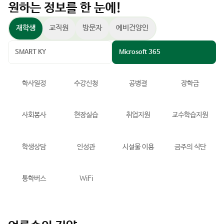
원하는 정보를 한 눈에!
재학생
교직원
방문자
예비건양인
SMART KY
Microsoft 365
학사일정
수강신청
공병결
장학금
사회봉사
현장실습
취업지원
교수학습지원
학생상담
인성관
시설물 이용
금주의 식단
통학버스
WiFi