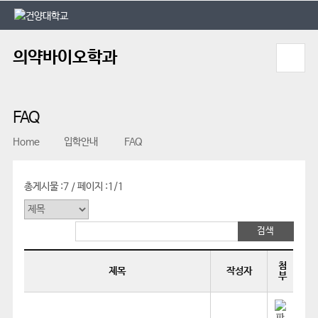
본문 바로가기
대메뉴 바로가기
의약바이오학과
FAQ
Home
입학안내
FAQ
총게시물 :
7
페이지 :
1/1
/
첨
제목
작성자
부