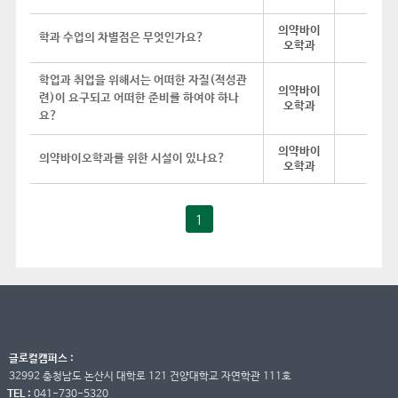
의약바이
학과 수업의 차별점은 무엇인가요?
오학과
학업과 취업을 위해서는 어떠한 자질(적성관
의약바이
련)이 요구되고 어떠한 준비를 하여야 하나
오학과
요?
의약바이
의약바이오학과를 위한 시설이 있나요?
오학과
1
글로컬캠퍼스 :
32992 충청남도 논산시 대학로 121 건양대학교 자연학관 111호
TEL :
041-730-5320