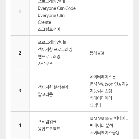
프로그래밍언어I
Everyone Can Code
1
Everyone Can
Create
스크립트언어
프로그래밍언어II
객체지향 프로그래밍
2
통계응용
웹프로그래밍
자료구조
데이터베이스론
IBM Watson 인공지능
객체지향 분석설계
3
지능형시스템
알고리즘
빅데이터처리
딥러닝
IBM Watson 빅데이터
프레임워크
4
빅데이터 분석
융합프로젝트
데이터베이스응용