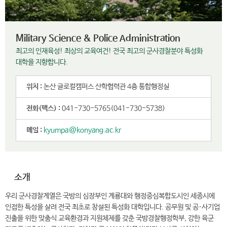
Military Science & Police Administration
최고의 인재육성! 최상의 교육여건! 전국 최고의 군사경찰분야 특성화
대학을 지향합니다.
위치 :
논산 글로컬캠퍼스 산학협력관 4층 통합행정실
전화(팩스) :
041-730-5765(041-730-5738)
메일 :
kyumpa@konyang.ac.kr
소개
우리 군사경찰계열은 국방의 심장부인 계룡대와 행정중심복합도시인 세종시에
인접한 특성을 살려 전국 최초로 창설된 특성화 대학입니다. 공무원 및 공·사기업
진출을 위한 맞춤식 교육환경과 지원체제를 갖춘 국방경찰행정학부, 강한 육군