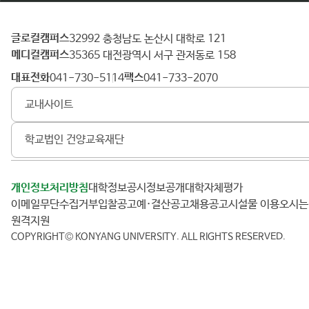
글로컬캠퍼스
건
32992 충청남도 논산시 대학로 121
메디컬캠퍼스
양
35365 대전광역시 서구 관저동로 158
대
대표전화
팩스
041-730-5114
041-733-2070
학
교내사이트
교
학교법인 건양교육재단
개인정보처리방침
대학정보공시
정보공개
대학자체평가
이메일무단수집거부
입찰공고
예·결산공고
채용공고
시설물 이용
오시
원격지원
COPYRIGHT© KONYANG UNIVERSITY.
ALL RIGHTS RESERVED.