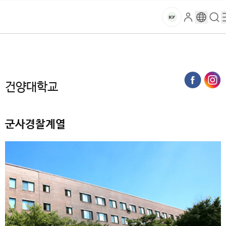
본문 바로가기
대메뉴 바로가기
하위메뉴 바로가기
스
로
구
검
건
마
그
글
색
홈
트
처음으로
대학
인
번
페
양
키
역
이
지
대
건양대학교
메
뉴
학
경
로
군사경찰계열
교