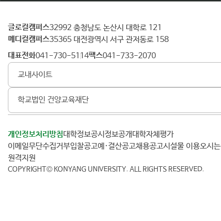
글로컬캠퍼스
건
32992 충청남도 논산시 대학로 121
메디컬캠퍼스
양
35365 대전광역시 서구 관저동로 158
대
대표전화
팩스
041-730-5114
041-733-2070
학
교내사이트
교
학교법인 건양교육재단
개인정보처리방침
대학정보공시
정보공개
대학자체평가
이메일무단수집거부
입찰공고
예·결산공고
채용공고
시설물 이용
오시
원격지원
COPYRIGHT© KONYANG UNIVERSITY.
ALL RIGHTS RESERVED.