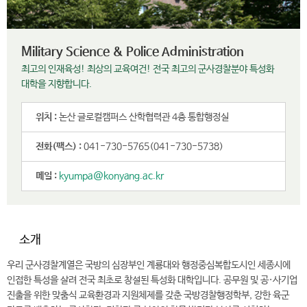
Military Science & Police Administration
최고의 인재육성! 최상의 교육여건! 전국 최고의 군사경찰분야 특성화
대학을 지향합니다.
위치 :
논산 글로컬캠퍼스 산학협력관 4층 통합행정실
전화(팩스) :
041-730-5765(041-730-5738)
메일 :
kyumpa@konyang.ac.kr
소개
우리 군사경찰계열은 국방의 심장부인 계룡대와 행정중심복합도시인 세종시에
인접한 특성을 살려 전국 최초로 창설된 특성화 대학입니다. 공무원 및 공·사기업
진출을 위한 맞춤식 교육환경과 지원체제를 갖춘 국방경찰행정학부, 강한 육군