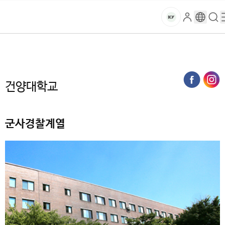
본문 바로가기
대메뉴 바로가기
하위메뉴 바로가기
스
로
구
검
건
마
그
글
색
홈
트
처음으로
대학
인
번
페
양
키
역
이
지
대
건양대학교
메
뉴
학
경
로
군사경찰계열
교