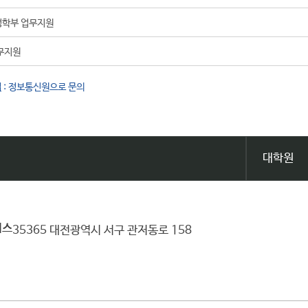
학부 업무지원
무지원
법
: 정보통신원으로 문의
대학원
퍼스
35365 대전광역시 서구 관저동로 158