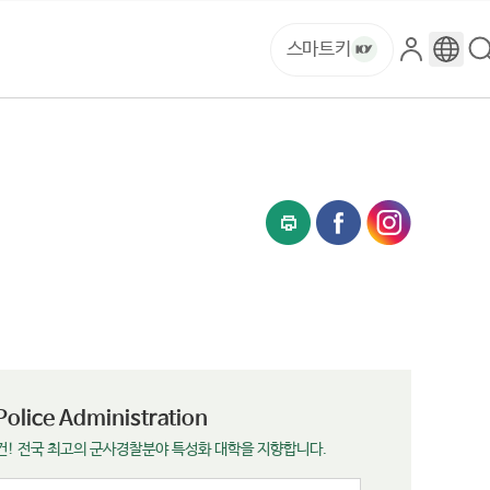
스마트키
로
구
그
글
인
번
역
Police Administration
건! 전국 최고의 군사경찰분야 특성화 대학을 지향합니다.