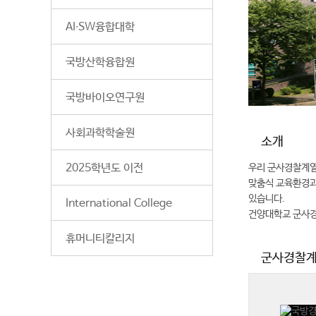
AI∙SW융합대학
국방산학융합원
국방바이오연구원
사회과학학술원
소개
2025학년도 이전
우리 군사경찰계열
맞춤식 교육환경과
있습니다.
International College
건양대학교 군사경
휴머니티칼리지
군사경찰계