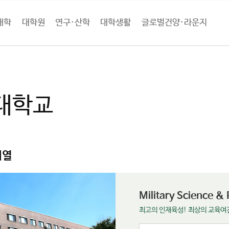
대학
대학원
연구·산학
대학생활
글로벌건양·라운지
학
대학교
계열
Military Science & 
최고의 인재육성! 최상의 교육여