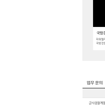
국방
파워엘리
국방경
업무 문의
군사경찰계열