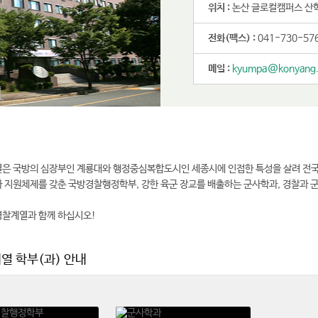
위치 :
논산 글로컬캠퍼스 산
전화(팩스) :
041-730-57
메일 :
kyumpa@konyang.
은 국방의 심장부인 계룡대와 행정중심복합도시인 세종시에 인접한 특성을 살려 전국 
 지원체제를 갖춘 국방경찰행정학부, 강한 육군 장교를 배출하는 군사학과, 경찰과 
찰계열과 함께 하십시오!
열 학부(과) 안내