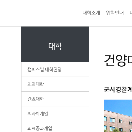
본문 바로가기
대메뉴 바로가기
하위메뉴 바로가기
대학소개
입학안내
건
홈
양
처음으로
대
페
이
대학
대
지
건양
메
학
뉴
캠퍼스별 대학현황
경
교
로
의과대학
군사경찰
간호대학
의과학계열
의료공과계열