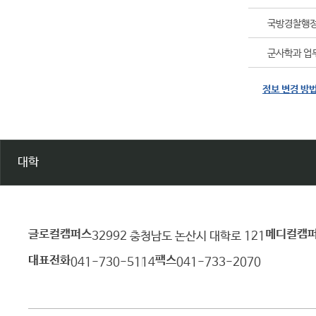
국방경찰행정
군사학과 업
정보 변경 방
대학
글로컬캠퍼스
메디컬캠
건
32992 충청남도 논산시 대학로 121
양
대표전화
팩스
041-730-5114
041-733-2070
대
학
교