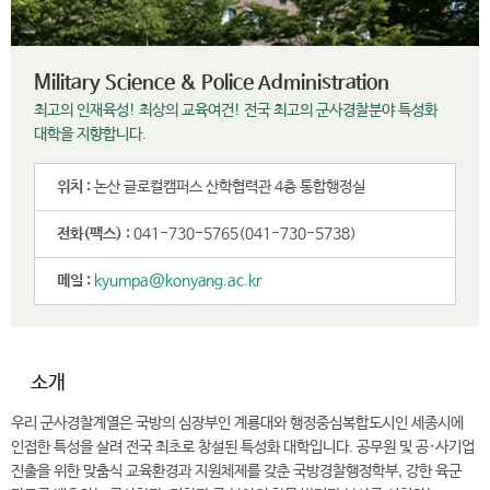
Military Science & Police Administration
최고의 인재육성! 최상의 교육여건! 전국 최고의 군사경찰분야 특성화
대학을 지향합니다.
위치 :
논산 글로컬캠퍼스 산학협력관 4층 통합행정실
전화(팩스) :
041-730-5765(041-730-5738)
메일 :
kyumpa@konyang.ac.kr
소개
우리 군사경찰계열은 국방의 심장부인 계룡대와 행정중심복합도시인 세종시에
인접한 특성을 살려 전국 최초로 창설된 특성화 대학입니다. 공무원 및 공·사기업
진출을 위한 맞춤식 교육환경과 지원체제를 갖춘 국방경찰행정학부, 강한 육군