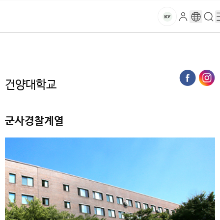
본문 바로가기
대메뉴 바로가기
하위메뉴 바로가기
스
로
구
검
건
마
그
글
색
홈
트
처음으로
대학
인
번
페
양
키
역
이
지
대
건양대학교
메
뉴
학
경
로
군사경찰계열
교