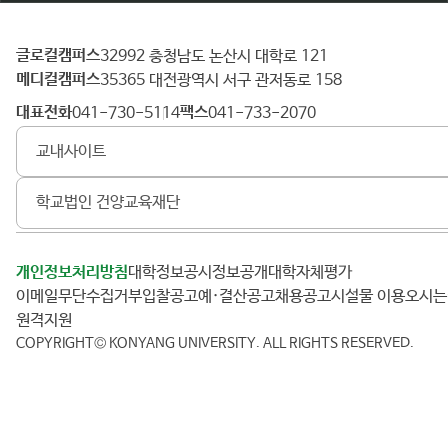
글로컬캠퍼스
건
32992 충청남도 논산시 대학로 121
메디컬캠퍼스
양
35365 대전광역시 서구 관저동로 158
대
대표전화
팩스
041-730-5114
041-733-2070
학
교내사이트
교
학교법인 건양교육재단
개인정보처리방침
대학정보공시
정보공개
대학자체평가
이메일무단수집거부
입찰공고
예·결산공고
채용공고
시설물 이용
오시
원격지원
COPYRIGHT© KONYANG UNIVERSITY.
ALL RIGHTS RESERVED.