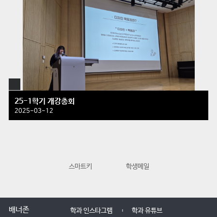
25-1학기 개강총회
2025-03-12
스마트키
학생메일
교수학습지원
배너존
학과 인스타그램
학과 유튜브