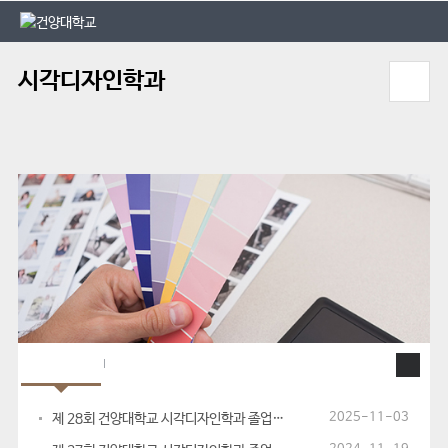
본문 바로가기
대메뉴 바로가기
시각디자인학과
학과공지
대학공지
2025-11-03
제 28회 건양대학교 시각디자인학과 졸업전시회