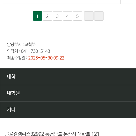
1
2
3
4
5
담당부서 :
교학부
연락처 :
041-730-5143
최종수정일 :
2025-05-30 09:22
대학
대학원
기타
글로컬캠퍼스
건
32992 충청남도 논산시 대학로 121