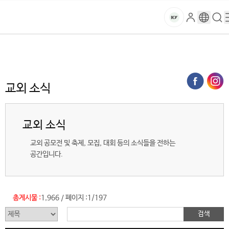
본문 바로가기
대메뉴 바로가기
하위메뉴 바로가기
스
로
구
검
건
마
그
글
색
홈
트
처음으로
글로벌건양·라운지
공지사항
교외 소식 (목록)
인
번
페
양
키
역
이
지
대
교외 소식
메
뉴
학
경
교외 소식
로
교
교외 공모전 및 축제, 모집, 대회 등의 소식들을 전하는
공간입니다.
총게시물 :
1,966
페이지 :
1/197
/