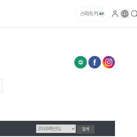
스마트키
로
구
그
글
인
번
역