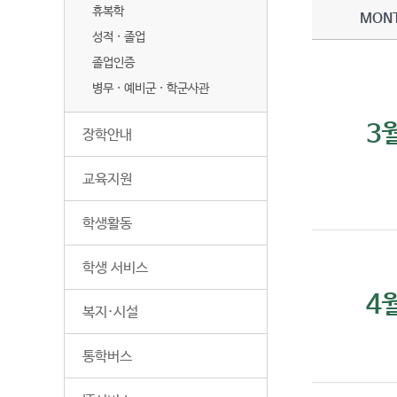
휴복학
MON
성적 · 졸업
졸업인증
병무 · 예비군 · 학군사관
3
장학안내
교육지원
학생활동
학생 서비스
4
복지·시설
통학버스