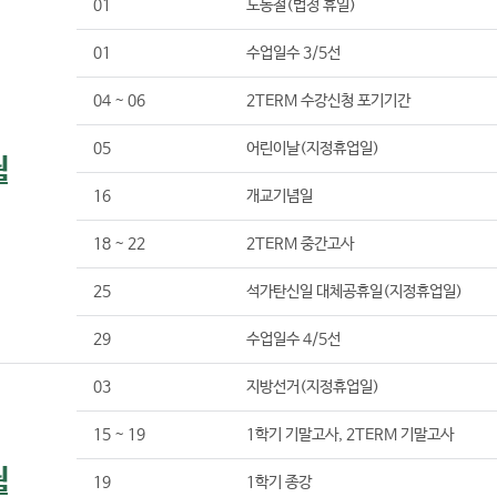
01
노동절(법정 휴일)
01
수업일수 3/5선
04 ~ 06
2TERM 수강신청 포기기간
05
어린이날(지정휴업일)
월
16
개교기념일
18 ~ 22
2TERM 중간고사
25
석가탄신일 대체공휴일(지정휴업일)
29
수업일수 4/5선
03
지방선거(지정휴업일)
15 ~ 19
1학기 기말고사, 2TERM 기말고사
월
19
1학기 종강