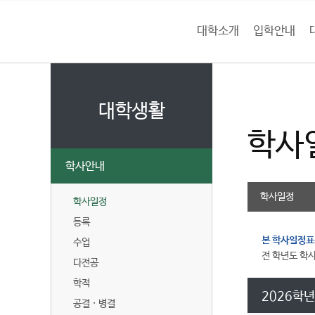
본문 바로가기
대메뉴 바로가기
하위메뉴 바로가기
대학소개
입학안내
건
홈
양
처음으로
대
페
이
대학생활
대
지
학사
메
학
뉴
학사안내
경
교
로
학사일정
학사일정
등록
본 학사일정
수업
전 학년도 학
다전공
학적
2026학
공결 · 병결