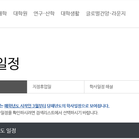
대학
대학원
연구·산학
대학생활
글로벌건양·라운지
학생활
학사안내
학사일정
학사일정
일정
지정휴업일
학사일정 해설
표는
매학년도 시작인 3월부터
당해년도의 학사일정으로 보여집니다.
사일정을 확인하시려면 검색리스트에서 선택하시기 바랍니다.
년도 일정