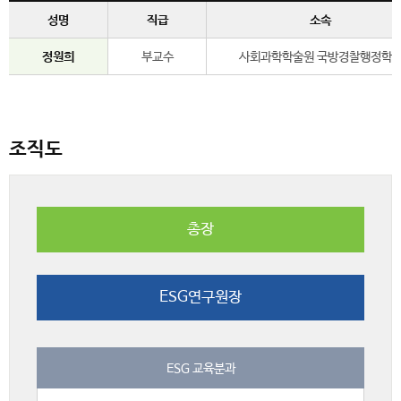
성명
직급
소속
정원희
부교수
사회과학학술원 국방경찰행정학
조직도
총장
ESG연구원장
ESG 교육분과