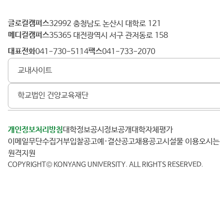
글로컬캠퍼스
건
32992 충청남도 논산시 대학로 121
메디컬캠퍼스
양
35365 대전광역시 서구 관저동로 158
대
대표전화
팩스
041-730-5114
041-733-2070
학
교내사이트
교
학교법인 건양교육재단
개인정보처리방침
대학정보공시
정보공개
대학자체평가
이메일무단수집거부
입찰공고
예·결산공고
채용공고
시설물 이용
오시
원격지원
COPYRIGHT© KONYANG UNIVERSITY.
ALL RIGHTS RESERVED.