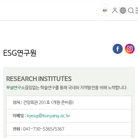
본문 바로가기
대메뉴 바로가기
하위메뉴 바로가기
스
로
구
검
건
마
그
글
색
홈
트
처음으로
연구·산학
부설연구소 및 센터
ESG연구원
인
번
페
양
키
역
이
지
대
ESG연구원
메
뉴
학
경
로
교
RESEARCH INSTITUTES
부설연구소
끊임없는 학술연구를 통해 국내와 지역발전을 위해 노력합니다.
위치 :
건양회관 201호 (개원 준비중)
이메일 :
kyesg@konyang.ac.kr
전화 :
041-730-5365/5367