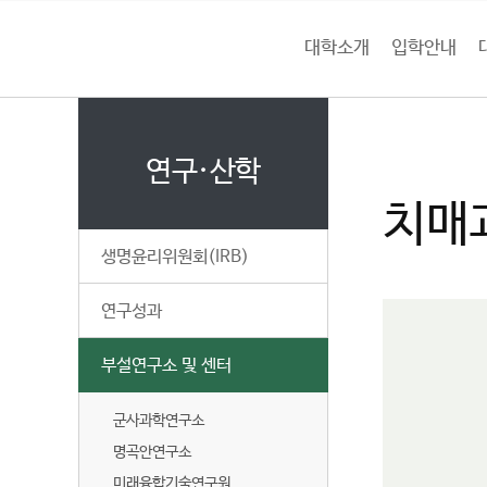
본문 바로가기
대메뉴 바로가기
하위메뉴 바로가기
대학소개
입학안내
건
홈
양
처음으로
연
페
이
연구·산학
대
지
치매
메
학
뉴
생명윤리위원회(IRB)
경
교
로
연구성과
부설연구소 및 센터
군사과학연구소
명곡안연구소
미래융합기술연구원