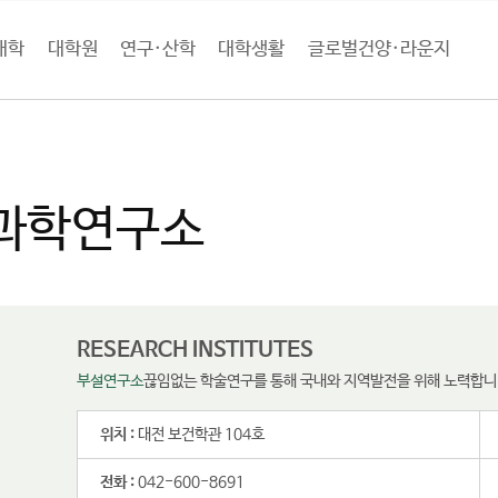
대학
대학원
연구·산학
대학생활
글로벌건양·라운지
구·산학
부설연구소 및 센터
치매과학연구소
과학연구소
RESEARCH INSTITUTES
부설연구소
끊임없는 학술연구를 통해 국내와 지역발전을 위해 노력합니
위치 :
대전 보건학관 104호
전화 :
042-600-8691