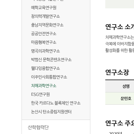
예학교육연구원
창의력개발연구소
충남지역문화연구소
연구소 소
공공안전연구소
치매과학연구소는 
마음행복연구소
극복에 이바지함을 
활성화를 위한 활
명곡의과학연구소
박범신 문학콘텐츠연구소
웰다잉융합연구소
연구소장
이주민사회통합연구소
치매과학연구소
성명
ESG연구원
문민호
한국 카르다노 블록체인 연구소
논산시 탄소중립지원센터
연구소 주요
산학협력단