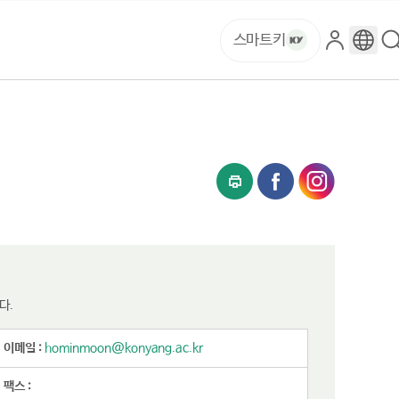
스마트키
로
구
그
글
인
번
역
다.
이메일 :
hominmoon@konyang.ac.kr
팩스 :