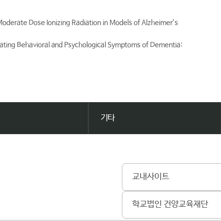
erate Dose Ionizing Radiation in Models of Alzheimer’s
ting Behavioral and Psychological Symptoms of Dementia:
기타
교내사이트
학교법인 건양교육재단