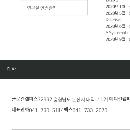
2020년
2020년 1월
연구실 안전관리
2020년 5월
S
Disease)
2020년 6월
S
A Systematic
2020년 9월
대학
글로컬캠퍼스
메디컬캠
건
32992 충청남도 논산시 대학로 121
양
대표전화
팩스
041-730-5114
041-733-2070
대
학