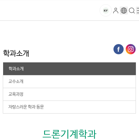
본문 바로가기
대메뉴 바로가기
하위메뉴 바로가기
스
로
구
검
건
마
그
글
색
홈
트
처음으로
대학
학과소개
인
번
페
양
키
역
이
지
대
학과소개
메
뉴
학
경
학과소개
로
교
교수소개
교육과정
자랑스러운 학과 동문
드론기계학과