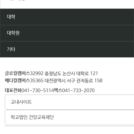
대학
대학원
기타
글로컬캠퍼스
건
32992 충청남도 논산시 대학로 121
메디컬캠퍼스
양
35365 대전광역시 서구 관저동로 158
대
대표전화
팩스
041-730-5114
041-733-2070
학
교내사이트
교
학교법인 건양교육재단