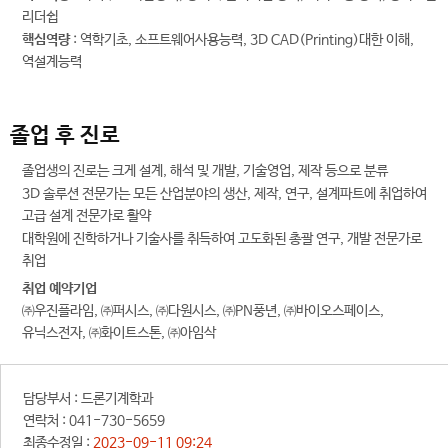
리더쉽
핵심역량
: 역학기초, 소프트웨어사용능력, 3D CAD(Printing)대한 이해,
역설계능력
졸업 후 진로
졸업생의 진로는 크게 설계, 해석 및 개발, 기술영업, 제작 등으로 분류
3D 솔루션 전문가는 모든 산업분야의 생산, 제작, 연구, 설계파트에 취업하여
고급 설계 전문가로 활약
대학원에 진학하거나 기술사를 취득하여 고도화된 총괄 연구, 개발 전문가로
취업
취업 예약기업
㈜우진플라임, ㈜퍼시스, ㈜다원시스, ㈜PN풍년, ㈜바이오스페이스,
유닉스전자, ㈜화이트스톤, ㈜아임삭
담당부서 :
드론기계학과
연락처 :
041-730-5659
최종수정일 :
2023-09-11 09:24