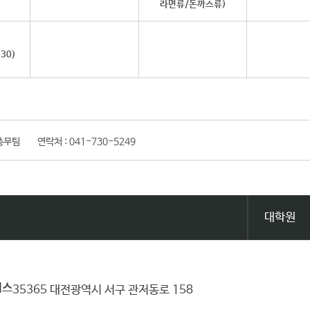
라면류/돈까스류)
:30)
총무팀
연락처 :
041-730-5249
대학원
퍼스
35365 대전광역시 서구 관저동로 158