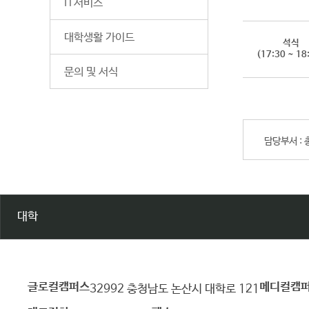
IT서비스
대학생활 가이드
석식
(17:30 ~ 18
문의 및 서식
담당부서 :
대학
글로컬캠퍼스
메디컬캠
건
32992 충청남도 논산시 대학로 121
양