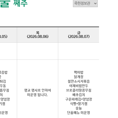
둘
째주
목
금
8.05)
(2026.08.06)
(2026.08.07)
볶음밥
백미밥
국
닭개장
튀김
철판소시지볶음
우동
야채비빔만두
름무침
행교 행사로 인하여
브로콜리땅콩무침
치
미운영 됩니다.
배추김치
*양념장
구운파래김*양념장
기잼
식빵*딸기잼
숭늉
미운영
단품메뉴 미운영