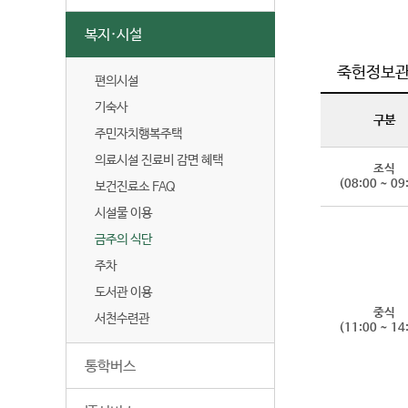
복지·시설
죽헌정보
편의시설
기숙사
구분
주민자치행복주택
의료시설 진료비 감면 혜택
조식
(08:00 ~ 09
보건진료소 FAQ
시설물 이용
금주의 식단
주차
도서관 이용
중식
서천수련관
(11:00 ~ 14
통학버스