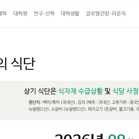
대학
대학원
연구·산학
대학생활
글로벌건양·라운지
학생활
복지·시설
금주의 식단
의 식단
상기 식단은
식자재 수급상황
및
식당 사정
원산지 :
백미/흑미 (국내산), 김치 (배추 : 국내산, 고춧가루 : 중국
뉴질랜드산), 소갈비 (뉴질랜드산), 돼지고기 (돈갈비, 불고기용, 국