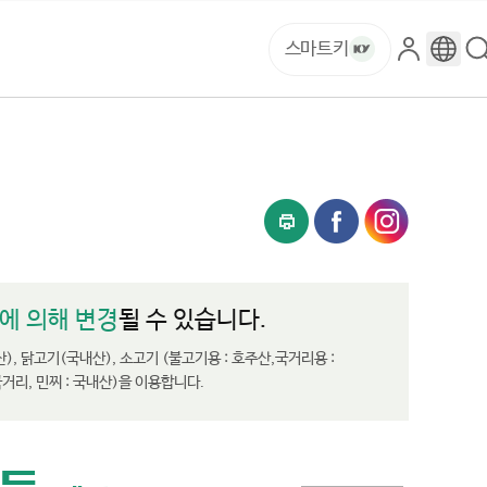
스마트키
로
구
그
글
인
번
역
에 의해 변경
될 수 있습니다.
산), 닭고기(국내산), 소고기 (불고기용 : 호주산,국거리용 :
거리, 민찌 : 국내산)을 이용합니다.