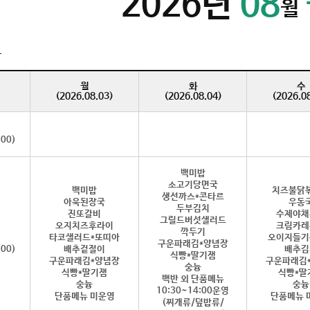
2026년
08
월
관
월
화
수
(2026.08.03)
(2026.08.04)
(2026.0
:00)
백미밥
소고기당면국
백미밥
치즈불닭
생선까스*콘타르
아욱된장국
우동
두부김치
진또갈비
수제야채
그릴드버섯샐러드
오지치즈후라이
크림카레
깍두기
타코샐러드*또띠아
오이지들기
구운파래김*양념장
:00)
배추겉절이
배추김
식빵*딸기잼
구운파래김*양념장
구운파래김
숭늉
식빵*딸기잼
식빵*딸
백반 외 단품메뉴
숭늉
숭늉
10:30~14:00운영
단품메뉴 미운영
단품메뉴 
(찌개류/덮밥류/