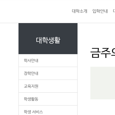
본문 바로가기
대메뉴 바로가기
하위메뉴 바로가기
대학소개
입학안내
건
홈
양
처음으로
대
페
이
대학생활
대
지
금주
메
학
뉴
학사안내
경
교
로
장학안내
교육지원
학생활동
학생 서비스