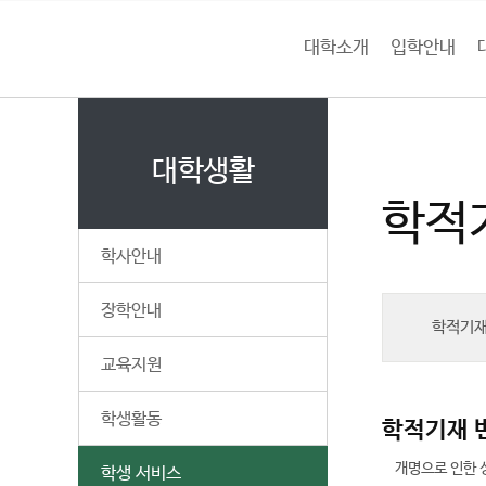
본문 바로가기
대메뉴 바로가기
하위메뉴 바로가기
대학소개
입학안내
건
홈
양
처음으로
대
페
이
대학생활
대
지
학적
메
학
뉴
학사안내
경
교
로
장학안내
학적기재
교육지원
학생활동
학적기재 
개명으로 인한 
학생 서비스