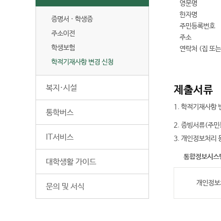
영문명
한자명
증명서 · 학생증
주민등록번호
주소이전
주소
학생보험
연락처 (집 또
학적기재사항 변경 신청
복지·시설
제출서류
1. 학적기재사항
통학버스
2. 증빙서류(주
IT서비스
3. 개인정보처리
통합정보시스템
대학생활 가이드
개인정보처
문의 및 서식