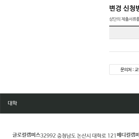
변경 신청
상단의 제출서류를
문의처 : 교
대학
글로컬캠퍼스
메디컬캠
건
32992 충청남도 논산시 대학로 121