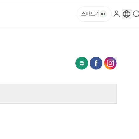
스마트키
로
구
그
글
인
번
역