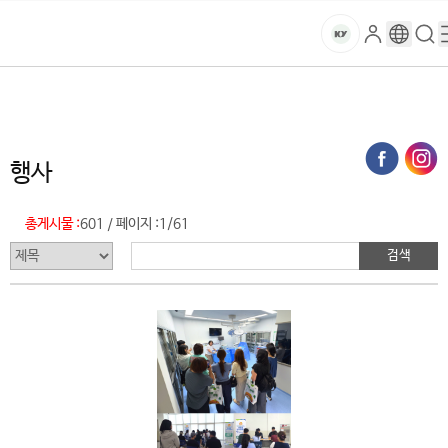
본문 바로가기
대메뉴 바로가기
하위메뉴 바로가기
스
로
구
검
건
마
그
글
색
홈
트
처음으로
글로벌건양·라운지
건양소식
행사 (목록)
인
번
페
양
키
역
이
지
대
행사
메
뉴
학
경
총게시물 :
601
페이지 :
1/61
/
로
교