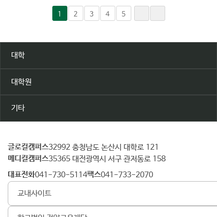
1
2
3
4
5
대학
대학원
기타
글로컬캠퍼스
건
32992 충청남도 논산시 대학로 121
메디컬캠퍼스
양
35365 대전광역시 서구 관저동로 158
대
대표전화
팩스
041-730-5114
041-733-2070
학
교내사이트
교