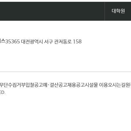
대학원
퍼스
35365 대전광역시 서구 관저동로 158
일무단수집거부
입찰공고
예·결산공고
채용공고
시설물 이용
오시는길
ED.