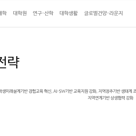
대학
대학원
연구·산학
대학생활
글로벌건양·라운지
학소개
건양소개
발전전략
전략