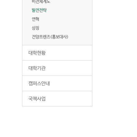
비전체계도
1
.
발전전략
학
연혁
생
상징
미
래
건양프렌즈(홍보대사)
설
계
대학현황
기
반
대학기관
경
험
교
캠퍼스안내
육
혁
국책사업
신
S
1
-
1
.