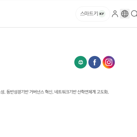
스마트키
로
구
그
글
인
번
역