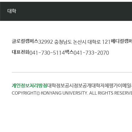
미
대학
래
설
계
전
문
글로컬캠퍼스
메디컬캠
건
32992 충청남도 논산시 대학로 121
성
양
교
대표전화
팩스
041-730-5114
041-733-2070
대
육
강
학
화
교
S
1
개인정보처리방침
대학정보공시
정보공개
대학자체평가
이메
-
COPYRIGHT© KONYANG UNIVERSITY.
ALL RIGHTS RESERV
2
.
자
기
설
계