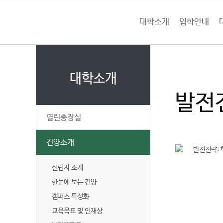
본문 바로가기
대메뉴 바로가기
하위메뉴 바로가기
대학소개
입학안내
건
홈
양
처음으로
대
페
이
대학소개
대
지
발전
메
학
뉴
열린총장실
경
교
로
건양소개
설립자 소개
발
한눈에 보는 건양
전
전
캠퍼스 특성화
략
교육목표 및 인재상
S