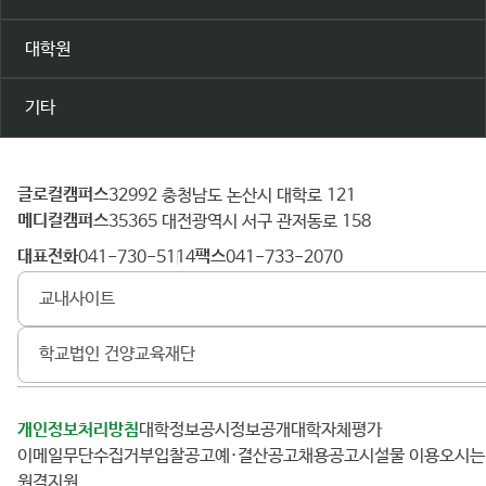
대학원
기타
글로컬캠퍼스
건
32992 충청남도 논산시 대학로 121
메디컬캠퍼스
양
35365 대전광역시 서구 관저동로 158
대
대표전화
팩스
041-730-5114
041-733-2070
학
교내사이트
교
학교법인 건양교육재단
개인정보처리방침
대학정보공시
정보공개
대학자체평가
이메일무단수집거부
입찰공고
예·결산공고
채용공고
시설물 이용
오시
원격지원