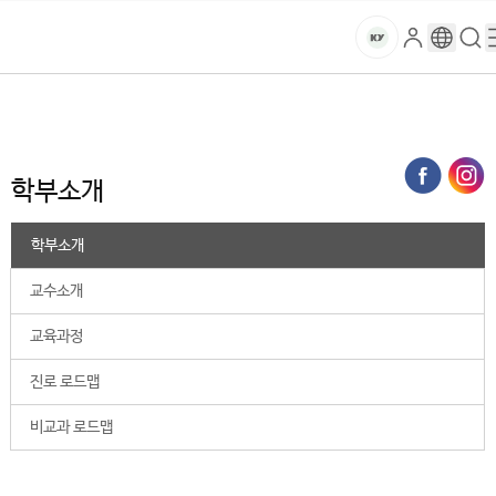
본문 바로가기
대메뉴 바로가기
하위메뉴 바로가기
스
로
구
검
건
마
그
글
색
홈
트
처음으로
대학
국방산학융합원
ND산업디자인학부
학부소개
인
번
페
양
키
역
이
지
대
학부소개
메
뉴
학
경
학부소개
로
교
교수소개
교육과정
진로 로드맵
비교과 로드맵