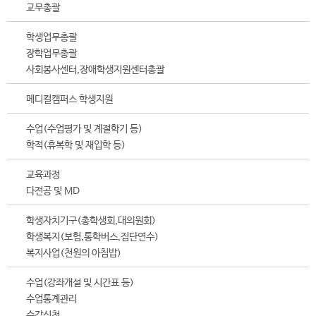
교무총괄
학생업무총괄
장학업무총괄
사회봉사센터,장애학생지원센터총괄
메디컬캠퍼스 학생지원
수업(수업평가 및 계절학기 등)
학적(휴복학 및 재입학 등)
교육과정
다전공 및 MD
학생자치기구(총학생회,대의원회)
학생복지(보험,통학버스,집단연수)
복지사업(천원의 아침밥)
수업(강좌개설 및 시간표 등)
수업통계관리
수강신청