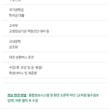
국가장학금
학자금 대출
교직부
교원양성기관 역량진단 대비 등
교내장학
상조회
대전 순환버스 운전
수업(휴·보강 및 공·병결)
학생서비스 및 제증명
정보 변경 방법
: 통합정보시스템 첫 화면 오른쪽 하단 [교직원 필수정보
입력] 버튼 클릭 후 수정