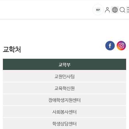
현
본문 바로가기
대메뉴 바로가기
하위메뉴 바로가기
재
스
로
구
검
건
페
마
그
글
색
홈
이
트
처음으로
대학소개
대학기관
행정부서
교학처
교학부
인
번
페
양
키
지
역
이
는
지
대
전
교학처
메
략
뉴
학
기
경
교학부
획
로
교
교원인사팀
팀
페
교육혁신원
이
지
장애학생지원센터
입
사회봉사센터
니
다
학생상담센터