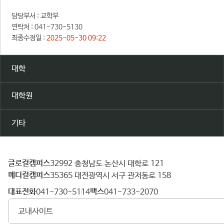
담당부서 :
교학부
연락처 :
041-730-5130
최종수정일 :
2025-05-30 09:22
대학
대학원
기타
글로컬캠퍼스
건
32992 충청남도 논산시 대학로 121
메디컬캠퍼스
양
35365 대전광역시 서구 관저동로 158
대
대표전화
팩스
041-730-5114
041-733-2070
학
교내사이트
교