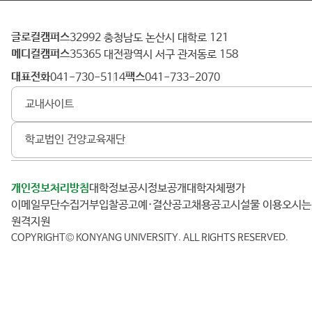
글로컬캠퍼스
건
32992 충청남도 논산시 대학로 121
메디컬캠퍼스
양
35365 대전광역시 서구 관저동로 158
대
대표전화
팩스
041-730-5114
041-733-2070
학
교내사이트
교
학교법인 건양교육재단
개인정보처리방침
대학정보공시
정보공개
대학자체평가
이메일무단수집거부
입찰공고
예·결산공고
채용공고
시설물 이용
오시
원격지원
COPYRIGHT© KONYANG UNIVERSITY.
ALL RIGHTS RESERVED.