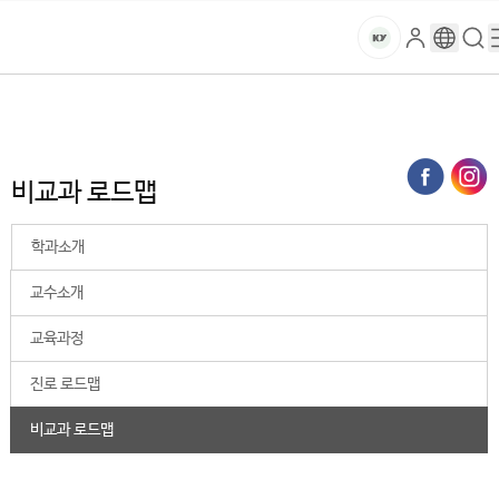
본문 바로가기
대메뉴 바로가기
하위메뉴 바로가기
스
로
구
검
건
마
그
글
색
홈
트
처음으로
대학
AI∙SW융합대학
스마트보안학과
비교과 로드맵
인
번
페
양
키
역
이
지
대
비교과 로드맵
메
뉴
학
경
학과소개
로
교
교수소개
교육과정
진로 로드맵
비교과 로드맵